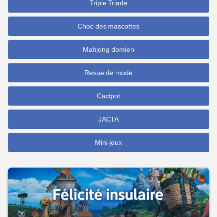
Triple Triade
Choc des mascottes
Mahjong domien
Revue de mode
Cactpot
JACTA
Mini-jeux