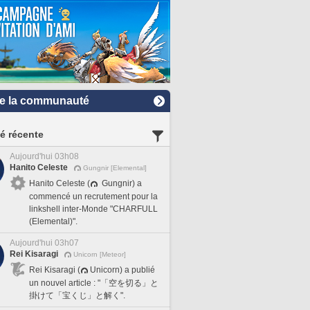
e la communauté
té récente
Aujourd'hui 03h08
Hanito Celeste
Gungnir [Elemental]
Hanito Celeste (
Gungnir) a
commencé un recrutement pour la
linkshell inter-Monde "CHARFULL
(Elemental)".
Aujourd'hui 03h07
Rei Kisaragi
Unicorn [Meteor]
Rei Kisaragi (
Unicorn) a publié
un nouvel article : "「空を切る」と
掛けて「宝くじ」と解く".