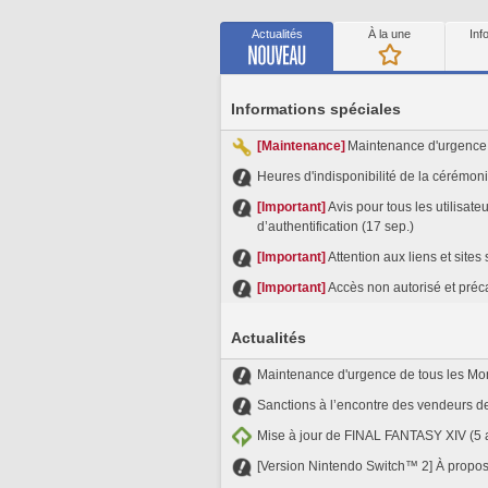
Actualités
À la une
Inf
Informations spéciales
[Maintenance]
Maintenance d'urgence 
Heures d'indisponibilité de la cérémoni
[Important]
Avis pour tous les utilisate
d’authentification (17 sep.)
[Important]
Attention aux liens et site
[Important]
Accès non autorisé et préc
Actualités
Maintenance d'urgence de tous les Mon
Sanctions à l’encontre des vendeurs de 
Mise à jour de FINAL FANTASY XIV (5 
[Version Nintendo Switch™ 2] À propos