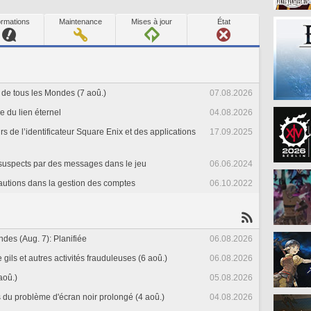
ormations
Maintenance
Mises à jour
État
de tous les Mondes (7 aoû.)
07.08.2026
e du lien éternel
04.08.2026
urs de l’identificateur Square Enix et des applications
17.09.2025
s suspects par des messages dans le jeu
06.06.2024
autions dans la gestion des comptes
06.10.2022
des (Aug. 7): Planifiée
06.08.2026
gils et autres activités frauduleuses (6 aoû.)
06.08.2026
aoû.)
05.08.2026
 du problème d'écran noir prolongé (4 aoû.)
04.08.2026