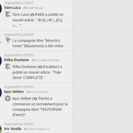
Aujourd'hui 03h07
Sion Luca
Ridill [Gaia]
Sion Luca (
Ridill) a publié un
nouvel article : "本当に申し訳な
い。".
Aujourd'hui 03h05
La compagnie libre "Monchi's
home" (Masamune) a été créée.
Aujourd'hui 03h05
Rifka Dushane
Excalibur [Primal]
Rifka Dushane (
Excalibur) a
publié un nouvel article : "Fate
Grind: COMPLETE".
Aujourd'hui 03h03
Iqus Velther
Fenrir [Gaia]
Iqus Velther (
Fenrir) a
commencé un recrutement pour la
compagnie libre "TEKITORIAN
(Fenrir)".
Aujourd'hui 03h02
Iris Vanilla
Valefor [Meteor]