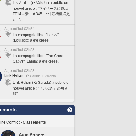
Iris Vanilla (
Valefor) a publié un
nouvel article : "マイペースに遊ぶ
FF14生活 ＃345 ~対応機種増え
た~".
Aujourd'hui 02h54
La compagnie libre "Henvy"
(Louisoix) a été créée.
Aujourd'hui 02h53
La compagnie libre "The Great
Capys" (Lamia) a été créée.
Aujourd'hui 02h53
Link Hylian
Garuda [Elemental]
Link Hylian (
Garuda) a publié un
nouvel article : "『いぶき』の勇者
服".
sements
line Conflict - Classements
Aura Sphere