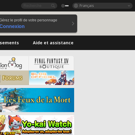
Français
Gérez le profil de votre personnage
Connexion
ssements
Aide et assistance