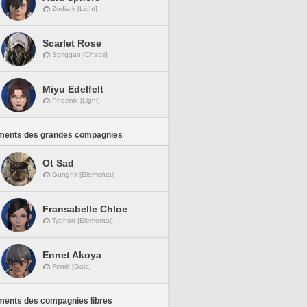
Zodiark [Light]
Scarlet Rose
Spriggan [Chaos]
Miyu Edelfelt
Phoenix [Light]
ments des grandes compagnies
Ot Sad
Gungnir [Elemental]
Fransabelle Chloe
Typhon [Elemental]
Ennet Akoya
Fenrir [Gaia]
ments des compagnies libres