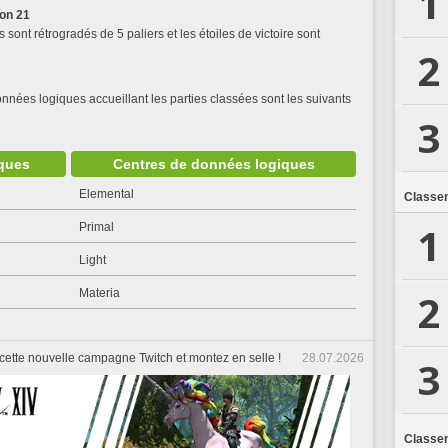
1
son 21
 sont rétrogradés de 5 paliers et les étoiles de victoire sont
2
onnées logiques accueillant les parties classées sont les suivants
3
ques
Centres de données logiques
Elemental
Classe
1
Primal
Light
2
Materia
cette nouvelle campagne Twitch et montez en selle !
28.07.2026
3
Classe