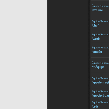
Équipe/Résea
/⁠exclure
Équipe/Résea
/⁠chef
Équipe/Résea
/⁠partir
Équipe/Résea
/⁠cmdéq
Équipe/Résea
/⁠triéquipe
Équipe/Résea
/⁠appelenreg
Équipe/Résea
/⁠appelprépa
Équipe/Résea
/⁠prêt