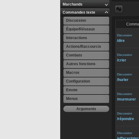
Marchands
Commandes texte
Discussion
Comma
Équipe/Réseaux
Discussion
Interactions
/⁠dire
Actions/Raccourcis
Combats
Discussion
/⁠crier
Autres fonctions
Macros
Discussion
/⁠hurler
Configuration
Emote
Discussion
Menus
/⁠murmurer
Arguments
Discussion
/⁠répondre
Discussion
/⁠effacerinte