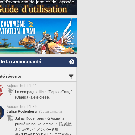
de la communauté
ité récente
Aujourd'hui 14h41
La compagnie libre "Poptao Gang"
(Omega) a été créée.
Aujourd'hui 14h39
Julias Rodenberg
Asura [Mana]
Julias Rodenberg (
Asura) a
publié un nouvel article : "【初絶歓
迎】絶アレキメンバー募集
@4(MTorST,D3,D4,H2)【VC有/週4