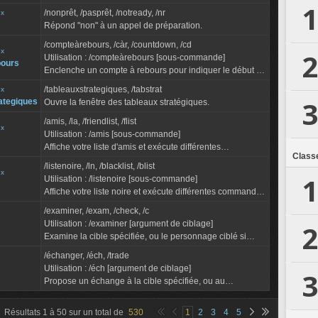
1
/nonprêt, /pasprêt, /notready, /nr
ux
Répond "non" à un appel de préparation.
/compteàrebours, /càr, /countdown, /cd
ux
2
Utilisation : /compteàrebours [sous-commande]
bours
Enclenche un compte à rebours pour indiquer le début du
combat aux équipiers.
/tableauxstrategiques, /tabstrat
ux
>> Sous-commandes :
3
rategiques
Ouvre la fenêtre des tableaux stratégiques.
"[nombre de seco...
/amis, /la, /friendlist, /flist
ux
Utilisation : /amis [sous-commande]
Affiche votre liste d'amis et exécute différentes
Class
commandes en lien avec la liste.
/listenoire, /ln, /blacklist, /blist
>> Sous-commandes :
ux
1
Utilisation : /listenoire [sous-commande]
ajouter (add) [argument de ciblag...
Affiche votre liste noire et exécute différentes commandes
en lien avec elle.
/examiner, /exam, /check, /c
>> Sous-commandes :
Utilisation : /examiner [argument de ciblage]
2
ajouter (add) [argument de...
Examine la cible spécifiée, ou le personnage ciblé si
aucun argument n'est saisi.
/échanger, /éch, /trade
Utilisation : /éch [argument de ciblage]
3
Propose un échange à la cible spécifiée, ou au
personnage ciblé si aucun argument n'est saisi.
Résultats
1
à
50
sur un total de
530
1
2
3
4
5