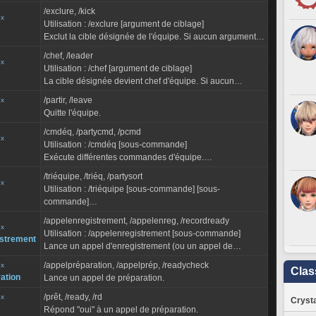
n'est spécifié, le personnage ciblé est invité.
/exclure, /kick
ux
Utilisation : /exclure [argument de ciblage]
Exclut la cible désignée de l'équipe. Si aucun argument
n'est spécifié, le personnage ciblé est exclu.
/chef, /leader
ux
Utilisation : /chef [argument de ciblage]
La cible désignée devient chef d'équipe. Si aucun
argument n'est spécifié, le personnage ciblé devient chef
/partir, /leave
ux
d'équipe.
Quitte l'équipe.
/cmdéq, /partycmd, /pcmd
ux
Utilisation : /cmdéq [sous-commande]
Exécute différentes commandes d'équipe.
* En équipe inter-Monde, permet uniquement d'ouvrir la
/triéquipe, /triéq, /partysort
fenêtre Réseau social (Équipiers) ou d'...
ux
Utilisation : /triéquipe [sous-commande] [sous-
commande]
Trie la liste des équipiers dans un ordre défini.
/appelenregistrement, /appelenreg, /recordready
>> Sous-commandes :
ux
Utilisation : /appelenregistrement [sous-commande]
istrement
[numéro d'équipier (1 à 8)] Intervertit la...
Lance un appel d'enregistrement (ou un appel de
préparation à partir de la seconde fois), puis un c...
/appelpréparation, /appelprép, /readycheck
ux
Clas
ration
Lance un appel de préparation.
/prêt, /ready, /rd
ux
Crysta
Répond "oui" à un appel de préparation.