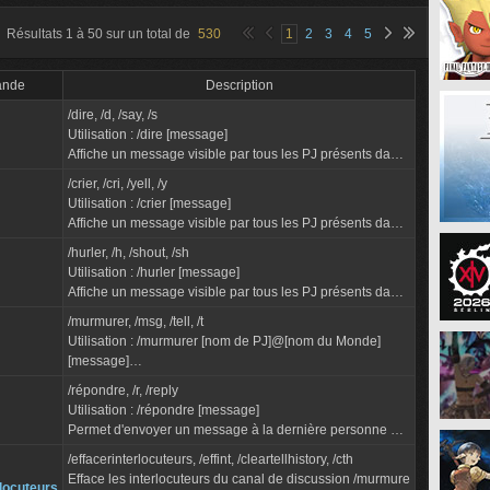
Résultats
1
à
50
sur un total de
530
1
2
3
4
5
nde
Description
/dire, /d, /say, /s
Utilisation : /dire [message]
Affiche un message visible par tous les PJ présents dans
un périmètre réduit.
/crier, /cri, /yell, /y
"Dire" devient le mode de discussion par défaut si /dire
Utilisation : /crier [message]
est util...
Affiche un message visible par tous les PJ présents dans
un large périmètre.
/hurler, /h, /shout, /sh
"Crier" devient le mode de discussion par défaut si /crier
Utilisation : /hurler [message]
es...
Affiche un message visible par tous les PJ présents dans
la zone.
/murmurer, /msg, /tell, /t
Utilisation : /murmurer [nom de PJ]@[nom du Monde]
[message]
Envoie un message à un PJ originaire du Monde spécifié.
/répondre, /r, /reply
Il est nécessaire d'ajouter la mention @[nom du Monde...
Utilisation : /répondre [message]
Permet d'envoyer un message à la dernière personne qui
vous a contacté avec /murmurer.
/effacerinterlocuteurs, /effint, /cleartellhistory, /cth
Efface les interlocuteurs du canal de discussion /murmure
rlocuteurs