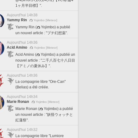
1ヶ月半目標】".
Aujourd'hui 14h38
Yammy Rin
Yojimbo [Meteor]
Yammy Rin (
Yojimbo) a publié
un nouvel article : "プチ幻想薬".
Aujourd'hui 14h36
Acid Amino
Yojimbo [Meteor]
Acid Amino (
Yojimbo) a publié un
nouvel article : "二千八百七十八日目
【アミノの夏休み】".
Aujourd'hui 14h36
La compagnie libre "Ore-Can"
(Belias) a été créée.
Aujourd'hui 14h34
Marie Ronan
Yojimbo [Meteor]
Marie Ronan (
Yojimbo) a publié
un nouvel article : "妖怪ウォッチと
紅蓮祭".
Aujourd'hui 14h32
La compagnie libre "Lumiore