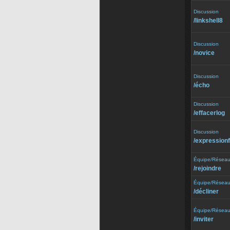
Discussion
/⁠linkshell8
Discussion
/⁠novice
Discussion
/⁠écho
Discussion
/⁠effacerlog
Discussion
/⁠expression
Équipe/Résea
/⁠rejoindre
Équipe/Résea
/⁠décliner
Équipe/Résea
/⁠inviter