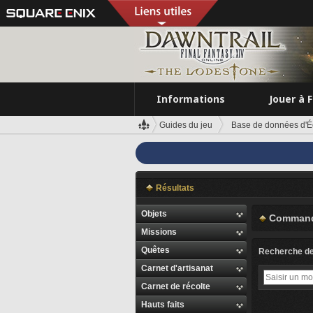
Informations
Jouer à 
Guides du jeu
Base de données d'É
Résultats
Objets
Command
Missions
Quêtes
Recherche d
Carnet d'artisanat
Carnet de récolte
Hauts faits