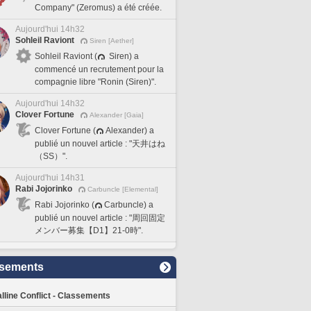
Company" (Zeromus) a été créée.
Aujourd'hui 14h32
Sohleil Raviont
Siren [Aether]
Sohleil Raviont (
Siren) a
commencé un recrutement pour la
compagnie libre "Ronin (Siren)".
Aujourd'hui 14h32
Clover Fortune
Alexander [Gaia]
Clover Fortune (
Alexander) a
publié un nouvel article : "天井はね
（SS）".
Aujourd'hui 14h31
Rabi Jojorinko
Carbuncle [Elemental]
Rabi Jojorinko (
Carbuncle) a
publié un nouvel article : "周回固定
メンバー募集【D1】21-0時".
sements
lline Conflict - Classements