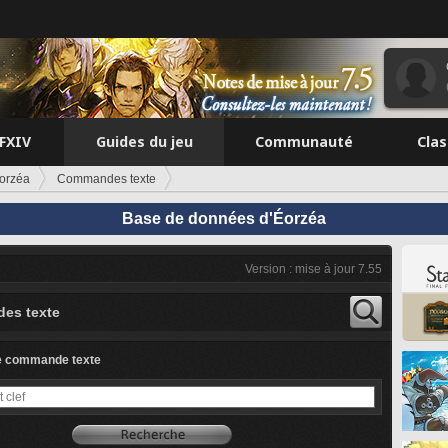
FFXIV
Guides du jeu
Communauté
Cla
orzéa
Commandes texte
Base de données d'Éorzéa
Version : mise à jour 7.55
es texte
e commande texte