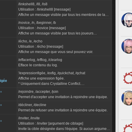
linkshell 7, où qu'ils se trouvent.
/linkshell8, /l8, /ls8
Utilisation : /linkshell8 [message]
Affiche un message visible par tous les membres de la
linkshell 8, où qu'ils se trouvent.
/novice, /n, /beginner, /b
Utilisation : /novice [message]
Affiche un message visible par tous les joueurs
participant au réseau des novices.
/écho, /e, /echo
"Réseau des novices" devient le mode de discussion...
Utilisation : /écho [message]
Affiche un message que vous seul pouvez voir.
/effacerlog, /efflog, /clearlog
Efface le contenu du log.
'/expressionfigée, /exfig, /quickchat, /qchat
Affiche une expression figée.
figée
* Uniquement dans Crystalline Conflict.
Utilisation : /expressionfigée Attaque
/rejoindre, /accepter, /join
ux
Affiche l'expression figée Attaque.
Permet d'accepter une invitation à rejoindre une équipe.
/exfig Attaque...
/décliner, /decline
ux
Permet de refuser une invitation à rejoindre une équipe.
/inviter, /invite
ux
Utilisation : /inviter [argument de ciblage]
Invite la cible désignée dans l'équipe. Si aucun argument