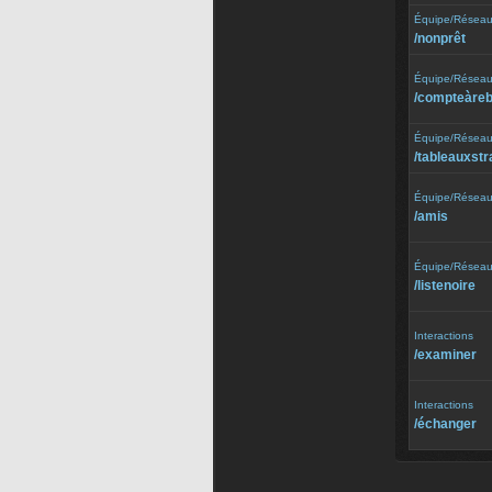
Équipe/Résea
/⁠nonprêt
Équipe/Résea
/⁠compteàre
Équipe/Résea
/⁠tableauxst
Équipe/Résea
/⁠amis
Équipe/Résea
/⁠listenoire
Interactions
/⁠examiner
Interactions
/⁠échanger