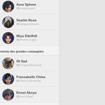
Aura Sphere
Zodiark [Light]
Scarlet Rose
Spriggan [Chaos]
Miyu Edelfelt
Phoenix [Light]
ements des grandes compagnies
Ot Sad
Gungnir [Elemental]
Fransabelle Chloe
Typhon [Elemental]
Ennet Akoya
Fenrir [Gaia]