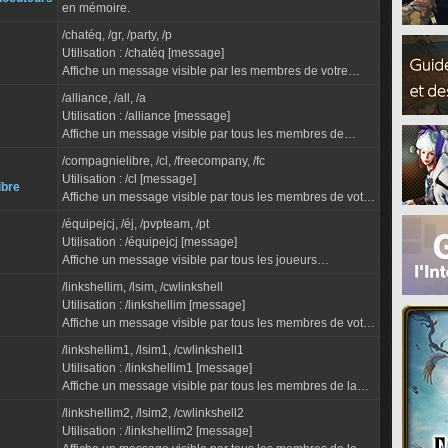
en mémoire.
/chatéq, /gr, /party, /p
Utilisation : /chatéq [message]
Affiche un message visible par les membres de votre
équipe, où qu'ils se trouvent.
/alliance, /all, /a
"Équipe" devient le mode de discussion par défaut si...
Utilisation : /alliance [message]
Affiche un message visible par tous les membres de
l'alliance, où qu'ils se trouvent.
/compagnielibre, /cl, /freecompany, /fc
"Alliance" devient le mode de discussion par défaut s...
Utilisation : /cl [message]
ibre
Affiche un message visible par tous les membres de votre
compagnie libre, où qu'ils se trouvent.
/équipejcj, /éj, /pvpteam, /pt
"Compagnie libre" devient le...
Utilisation : /équipejcj [message]
Affiche un message visible par tous les joueurs
appartenant à la même équipe JcJ.
/linkshellim, /lsim, /cwlinkshell
"Équipe JcJ" devient le mode de discussion pa...
Utilisation : /linkshellim [message]
Affiche un message visible par tous les membres de votre
linkshell inter-Monde active, où qu'ils se trouvent.
/linkshellim1, /lsim1, /cwlinkshell1
Le mode de discussion...
Utilisation : /linkshellim1 [message]
Affiche un message visible par tous les membres de la
linkshell inter-Monde numéro 1, où qu'ils se trouvent.
/linkshellim2, /lsim2, /cwlinkshell2
"LSIM 1"...
Utilisation : /linkshellim2 [message]