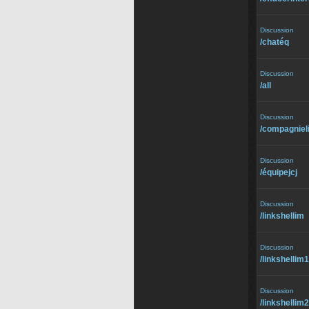
Discussion
/⁠chatéq
Discussion
/⁠all
Discussion
/⁠compagniel
Discussion
/⁠équipejcj
Discussion
/⁠linkshellim
Discussion
/⁠linkshellim1
Discussion
/⁠linkshellim2