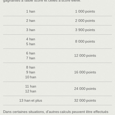
gagnantes à faible score et celles à score élevé.
1 han
1 000 points
2 han
2 000 points
3 han
3 900 points
4 han
8 000 points
5 han
6 han
12 000 points
7 han
8 han
9 han
16 000 points
10 han
11 han
24 000 points
12 han
13 han et plus
32 000 points
Dans certaines situations, d'autres calculs peuvent être effectués