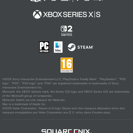
©2026 Sony Interactive Entertainment LLC."PlayStation Family Mark", "PlayStation", "PS5
logo", "PS5", "PS4 logo" and "PS4" are registered trademarks or trademarks of Sony
Interactive Entertainment Inc.
Microsoft, the XBOX Sphere mark, the Series X|S logo and XBOX Series X|S are trademarks
of the Microsoft group of companies.
Nintendo Switch est une marque de Nintendo.
Mac is a trademark of Apple Inc.
©2026 Valve Corporation. Steam et le logo Steam sont des marques déposées et/ou des
marques enregistrées par Valve Corporation aux É.U. et/ou dans d'autres pays.