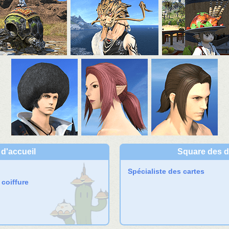
 d'accueil
Square des d
Spécialiste des cartes
coiffure