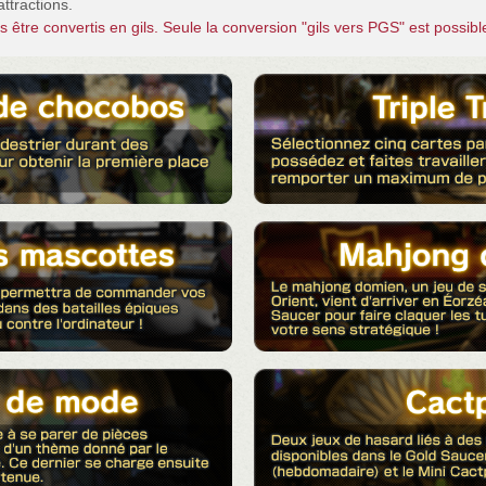
ttractions.
être convertis en gils. Seule la conversion "gils vers PGS" est possibl