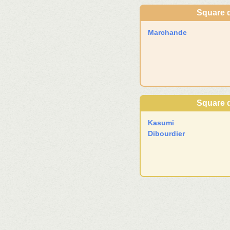
Square 
Marchande
Square d
Kasumi
Dibourdier