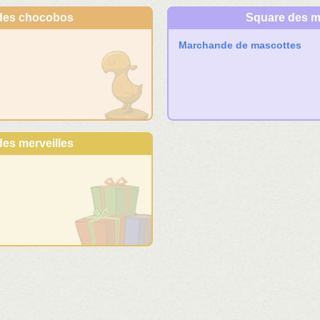
des chocobos
Square des m
Marchande de mascottes
es merveilles