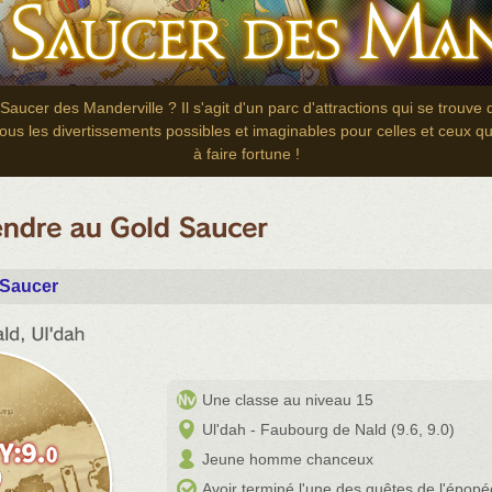
aucer des Manderville ? Il s'agit d'un parc d'attractions qui se trouve 
tous les divertissements possibles et imaginables pour celles et ceux q
à faire fortune !
 Saucer
Une classe au niveau 15
Ul'dah - Faubourg de Nald (9.6, 9.0)
Jeune homme chanceux
Avoir terminé l'une des quêtes de l'épopé