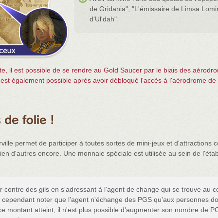
de Gridania", "L'émissaire de Limsa Lomi
d'Ul'dah"
te, il est possible de se rendre au Gold Saucer par le biais des aérodro
est également possible après avoir débloqué l'accès à l'aérodrome de l
lle permet de participer à toutes sortes de mini-jeux et d'attractions
ien d'autres encore. Une monnaie spéciale est utilisée au sein de l'étab
ir contre des gils en s'adressant à l'agent de change qui se trouve au co
faut cependant noter que l'agent n'échange des PGS qu'aux personnes don
 ce montant atteint, il n'est plus possible d'augmenter son nombre de PG