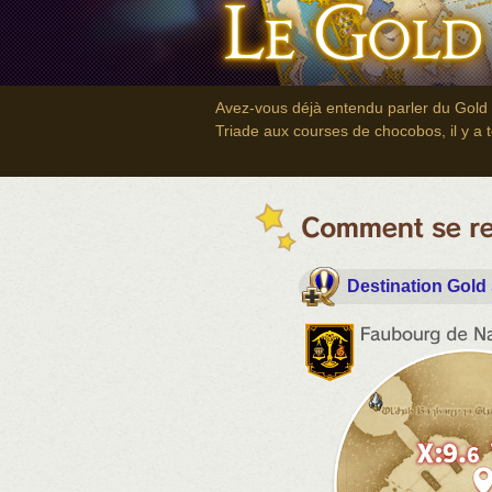
Avez-vous déjà entendu parler du Gold S
Triade aux courses de chocobos, il y a 
Destination Gold