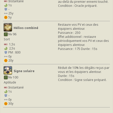
Instantané
au-delà du premier ennemi touché.
1s
Condition : Oracle préparé.
-
25y
5y
Restaure vos PV et ceux des
Hélios combiné
équipiers alentour.
Puissance : 250
Nv 96
Effet additionnel : restaure
Sort
périodiquement vos PV et ceux des
1,5s
équipiers alentour.
2,5s
Puissance : 175 Durée : 15s
PM : 800
0y
20y
Réduit de 10% les dégâts reçus par
Signe solaire
vous et les équipiers alentour.
Durée : 15s
Nv 100
Condition : Signe solaire préparé.
Aptitude
Instantané
1s
-
0y
30y