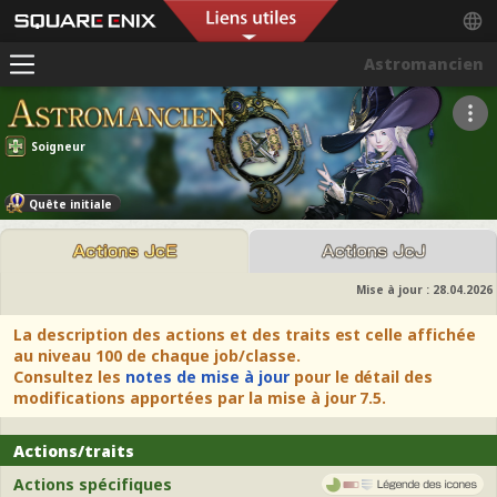
Astromancien
Soigneur
Quête initiale
Mise à jour :
28.04.2026
La description des actions et des traits est celle affichée
au niveau 100 de chaque job/classe.
Consultez les
notes de mise à jour
pour le détail des
modifications apportées par la mise à jour 7.5.
Actions/traits
Actions spécifiques