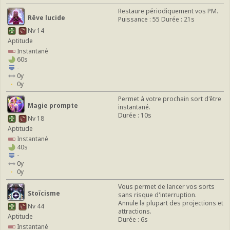
Restaure périodiquement vos PM.
Rêve lucide
Puissance : 55 Durée : 21s
Nv 14
Aptitude
Instantané
60s
-
0y
0y
Permet à votre prochain sort d'être
Magie prompte
instantané.
Durée : 10s
Nv 18
Aptitude
Instantané
40s
-
0y
0y
Vous permet de lancer vos sorts
Stoïcisme
sans risque d'interruption.
Annule la plupart des projections et
Nv 44
attractions.
Aptitude
Durée : 6s
Instantané