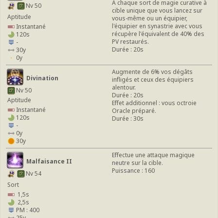
À chaque sort de magie curative à
Nv 50
cible unique que vous lancez sur
Aptitude
vous-même ou un équipier,
l'équipier en synastrie avec vous
Instantané
récupère l'équivalent de 40% des
120s
PV restaurés.
-
Durée : 20s
30y
0y
Augmente de 6% vos dégâts
Divination
infligés et ceux des équipiers
alentour.
Nv 50
Durée : 20s
Aptitude
Effet additionnel : vous octroie
Instantané
Oracle préparé.
120s
Durée : 30s
-
0y
30y
Effectue une attaque magique
Malfaisance II
neutre sur la cible.
Puissance : 160
Nv 54
Sort
1,5s
2,5s
PM : 400
25y