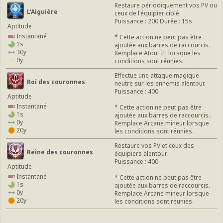
Restaure périodiquement vos PV ou
L'Aiguière
ceux de l'équipier ciblé.
Puissance : 200 Durée : 15s
Aptitude
Instantané
* Cette action ne peut pas être
1s
ajoutée aux barres de raccourcis.
30y
Remplace Atout III lorsque les
0y
conditions sont réunies.
Effectue une attaque magique
Roi des couronnes
neutre sur les ennemis alentour.
Puissance : 400
Aptitude
Instantané
* Cette action ne peut pas être
1s
ajoutée aux barres de raccourcis.
0y
Remplace Arcane mineur lorsque
20y
les conditions sont réunies.
Restaure vos PV et ceux des
Reine des couronnes
équipiers alentour.
Puissance : 400
Aptitude
Instantané
* Cette action ne peut pas être
1s
ajoutée aux barres de raccourcis.
0y
Remplace Arcane mineur lorsque
20y
les conditions sont réunies.