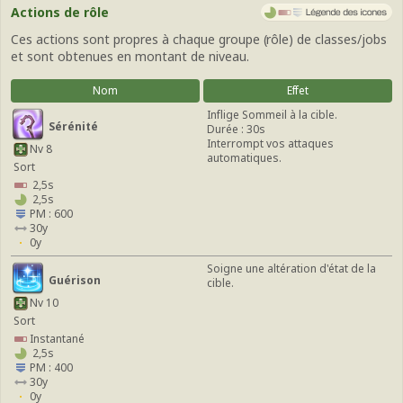
Actions de rôle
Ces actions sont propres à chaque groupe (rôle) de classes/jobs
et sont obtenues en montant de niveau.
Nom
Effet
Inflige Sommeil à la cible.
Sérénité
Durée : 30s
Interrompt vos attaques
Nv 8
automatiques.
Sort
2,5s
2,5s
PM : 600
30y
0y
Soigne une altération d'état de la
Guérison
cible.
Nv 10
Sort
Instantané
2,5s
PM : 400
30y
0y