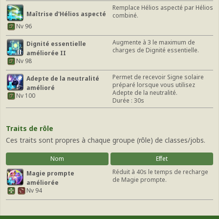
Remplace Hélios aspecté par Hélios
Maîtrise d'Hélios aspecté
combiné.
Nv 96
Augmente à 3 le maximum de
Dignité essentielle
charges de Dignité essentielle.
améliorée II
Nv 98
Permet de recevoir Signe solaire
Adepte de la neutralité
préparé lorsque vous utilisez
amélioré
Adepte de la neutralité.
Nv 100
Durée : 30s
Traits de rôle
Ces traits sont propres à chaque groupe (rôle) de classes/jobs.
Nom
Effet
Réduit à 40s le temps de recharge
Magie prompte
de Magie prompte.
améliorée
Nv 94