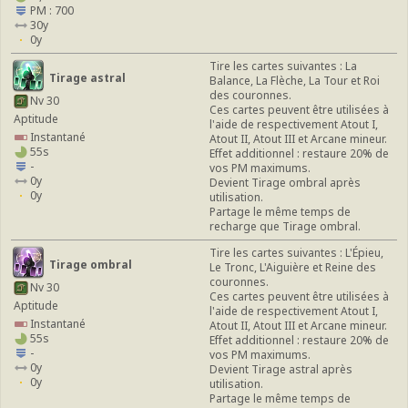
PM : 700
30y
0y
Tire les cartes suivantes : La
Tirage astral
Balance, La Flèche, La Tour et Roi
des couronnes.
Nv 30
Ces cartes peuvent être utilisées à
Aptitude
l'aide de respectivement Atout I,
Instantané
Atout II, Atout III et Arcane mineur.
55s
Effet additionnel : restaure 20% de
-
vos PM maximums.
0y
Devient Tirage ombral après
0y
utilisation.
Partage le même temps de
recharge que Tirage ombral.
Tire les cartes suivantes : L'Épieu,
Tirage ombral
Le Tronc, L'Aiguière et Reine des
couronnes.
Nv 30
Ces cartes peuvent être utilisées à
Aptitude
l'aide de respectivement Atout I,
Instantané
Atout II, Atout III et Arcane mineur.
55s
Effet additionnel : restaure 20% de
-
vos PM maximums.
0y
Devient Tirage astral après
0y
utilisation.
Partage le même temps de