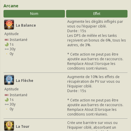
Arcane
Nom
Effet
Augmente les dégâts infligés par
La Balance
vous ou l'équipier ciblé.
Durée : 15s
Aptitude
Les DPS de mêlée et les tanks
Instantané
reçoivent un bonus de 6%, tous les
1s
autres, de 3%.
30y
0y
* Cette action ne peut pas être
ajoutée aux barres de raccourcis.
Remplace Atout I lorsque les
conditions sont réunies.
Augmente de 10% les effets de
La Flèche
récupération de PV sur vous ou
l'équipier ciblé.
Aptitude
Durée : 15s
Instantané
1s
* Cette action ne peut pas être
30y
ajoutée aux barres de raccourcis.
0y
Remplace Atout II lorsque les
conditions sont réunies.
Crée une barrière sur vous ou
La Tour
l'équipier ciblé, absorbant un