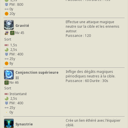
PM : 800
0y
20y
Effectue une attaque magique
Gravité
neutre sur la cible et les ennemis
autour.
Nv 45
Puissance : 120
Sort
1,5s
2,5s
PM : 400
25y
8y
Inflige des dégâts magiques
Conjonction supérieure
périodiques neutres à la cible.
II
Puissance : 60 Durée : 30s
Nv 46
Sort
Instantané
2,5s
PM : 400
25y
0y
Crée un lien éthéré avec l'équipier
Synastrie
ciblé.