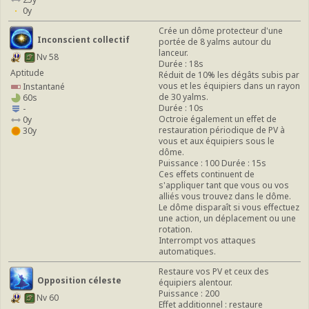
0y
Crée un dôme protecteur d'une
Inconscient collectif
portée de 8 yalms autour du
lanceur.
Nv 58
Durée : 18s
Aptitude
Réduit de 10% les dégâts subis par
vous et les équipiers dans un rayon
Instantané
de 30 yalms.
60s
Durée : 10s
-
Octroie également un effet de
0y
restauration périodique de PV à
30y
vous et aux équipiers sous le
dôme.
Puissance : 100 Durée : 15s
Ces effets continuent de
s'appliquer tant que vous ou vos
alliés vous trouvez dans le dôme.
Le dôme disparaît si vous effectuez
une action, un déplacement ou une
rotation.
Interrompt vos attaques
automatiques.
Restaure vos PV et ceux des
Opposition céleste
équipiers alentour.
Puissance : 200
Nv 60
Effet additionnel : restaure