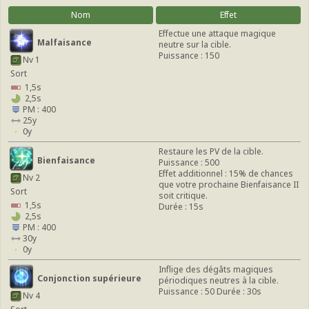
Nom
Effet
Effectue une attaque magique
Malfaisance
neutre sur la cible.
Puissance : 150
Nv 1
Sort
1,5s
2,5s
PM : 400
25y
0y
Restaure les PV de la cible.
Bienfaisance
Puissance : 500
Effet additionnel : 15% de chances
Nv 2
que votre prochaine Bienfaisance II
Sort
soit critique.
1,5s
Durée : 15s
2,5s
PM : 400
30y
0y
Inflige des dégâts magiques
Conjonction supérieure
périodiques neutres à la cible.
Puissance : 50 Durée : 30s
Nv 4