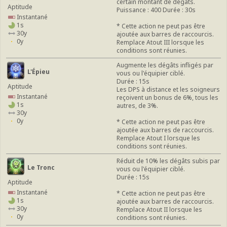
certain montant de dégâts.
Aptitude
Puissance : 400 Durée : 30s
Instantané
1s
* Cette action ne peut pas être
30y
ajoutée aux barres de raccourcis.
0y
Remplace Atout III lorsque les
conditions sont réunies.
Augmente les dégâts infligés par
L'Épieu
vous ou l'équipier ciblé.
Durée : 15s
Aptitude
Les DPS à distance et les soigneurs
Instantané
reçoivent un bonus de 6%, tous les
1s
autres, de 3%.
30y
0y
* Cette action ne peut pas être
ajoutée aux barres de raccourcis.
Remplace Atout I lorsque les
conditions sont réunies.
Réduit de 10% les dégâts subis par
Le Tronc
vous ou l'équipier ciblé.
Durée : 15s
Aptitude
Instantané
* Cette action ne peut pas être
1s
ajoutée aux barres de raccourcis.
30y
Remplace Atout II lorsque les
0y
conditions sont réunies.