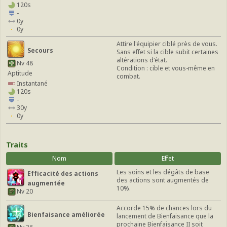
120s
-
0y
0y
Attire l'équipier ciblé près de vous.
Secours
Sans effet si la cible subit certaines
altérations d'état.
Nv 48
Condition : cible et vous-même en
Aptitude
combat.
Instantané
120s
-
30y
0y
Traits
Nom
Effet
Les soins et les dégâts de base
Efficacité des actions
des actions sont augmentés de
augmentée
10%.
Nv 20
Accorde 15% de chances lors du
Bienfaisance améliorée
lancement de Bienfaisance que la
prochaine Bienfaisance II soit