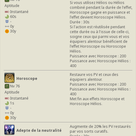
Si vous utilisez Hélios ou Hélios
Aptitude
combiné pendant la durée de l'effet,
Instantané
Horoscope gagne en puissance et
60s
l'effet devient Horoscope Hélios.
-
Durée : 30s
0y
Si l'action est réutilisée pendant
30y
cette durée ou à l'issue de celle-ci,
soigne ceux qui parmi vous et vos
équipiers alentour bénéficient de
l'effet Horoscope ou Horoscope
Hélios.
Puissance avec Horoscope : 200
Puissance avec Horoscope Hélios :
400
Restaure vos PV et ceux des
Horoscope
équipiers alentour.
Puissance avec Horoscope : 200
Nv 76
Puissance avec Horoscope Hélios :
Aptitude
400
Instantané
Met fin aux effets Horoscope et
1s
Horoscope Hélios.
-
0y
30y
Augmente de 20% les PV restaurés
Adepte de la neutralité
par vos sorts curatifs.