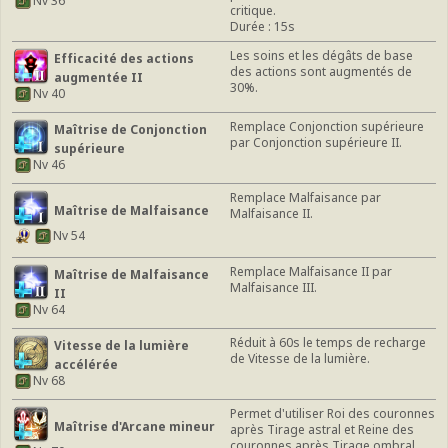
Nv 36
critique.
Durée : 15s
Les soins et les dégâts de base
Efficacité des actions
des actions sont augmentés de
augmentée II
30%.
Nv 40
Remplace Conjonction supérieure
Maîtrise de Conjonction
par Conjonction supérieure II.
supérieure
Nv 46
Remplace Malfaisance par
Maîtrise de Malfaisance
Malfaisance II.
Nv 54
Remplace Malfaisance II par
Maîtrise de Malfaisance
Malfaisance III.
II
Nv 64
Réduit à 60s le temps de recharge
Vitesse de la lumière
de Vitesse de la lumière.
accélérée
Nv 68
Permet d'utiliser Roi des couronnes
Maîtrise d'Arcane mineur
après Tirage astral et Reine des
couronnes après Tirage ombral.