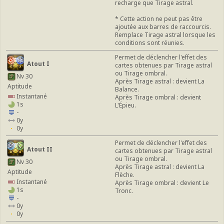
recharge que Tirage astral.
* Cette action ne peut pas être
ajoutée aux barres de raccourcis.
Remplace Tirage astral lorsque les
conditions sont réunies.
Permet de déclencher l'effet des
Atout I
cartes obtenues par Tirage astral
ou Tirage ombral.
Nv 30
Après Tirage astral : devient La
Aptitude
Balance.
Instantané
Après Tirage ombral : devient
1s
L'Épieu.
-
0y
0y
Permet de déclencher l'effet des
Atout II
cartes obtenues par Tirage astral
ou Tirage ombral.
Nv 30
Après Tirage astral : devient La
Aptitude
Flèche.
Instantané
Après Tirage ombral : devient Le
1s
Tronc.
-
0y
0y