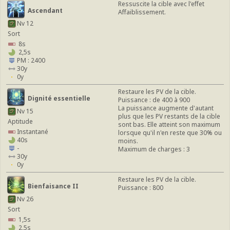
Ressuscite la cible avec l'effet
Ascendant
Affaiblissement.
Nv 12
Sort
8s
2,5s
PM : 2400
30y
0y
Restaure les PV de la cible.
Dignité essentielle
Puissance : de 400 à 900
La puissance augmente d'autant
Nv 15
plus que les PV restants de la cible
Aptitude
sont bas. Elle atteint son maximum
Instantané
lorsque qu'il n'en reste que 30% ou
40s
moins.
-
Maximum de charges : 3
30y
0y
Restaure les PV de la cible.
Bienfaisance II
Puissance : 800
Nv 26
Sort
1,5s
2,5s