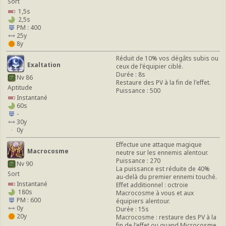
Sort
1,5s
2,5s
PM : 400
25y
8y
Réduit de 10% vos dégâts subis ou
Exaltation
ceux de l'équipier ciblé.
Durée : 8s
Nv 86
Restaure des PV à la fin de l'effet.
Aptitude
Puissance : 500
Instantané
60s
-
30y
0y
Effectue une attaque magique
Macrocosme
neutre sur les ennemis alentour.
Puissance : 270
Nv 90
La puissance est réduite de 40%
Sort
au-delà du premier ennemi touché.
Instantané
Effet additionnel : octroie
180s
Macrocosme à vous et aux
PM : 600
équipiers alentour.
0y
Durée : 15s
20y
Macrocosme : restaure des PV à la
fin de l'effet ou quand Microcosme