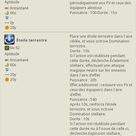
Aptitude
périodiquement vos PV et ceux des
équipiers alentour.
Instantané
Puissance : 100 Durée : 15s
60s
-
0y
20y
Place une étoile terrestre dans l'aire
Étoile terrestre
ciblée, et vous octroie Domination
terrestre.
Nv 62
Durée : 10s
Aptitude
Si l'action est réutilisée pendant
Instantané
cette durée, déclenche Éclatement
60s
stellaire, effectuant une attaque
-
magique neutre sur les ennemis
30y
dans l'aire d'effet.
20y
Puissance : 205
Effet additionnel : restaure vos PV et
ceux des équipiers dans l'aire
d'effet.
Puissance : 540
Après 10s, renforce l'étoile
terrestre, et vous octroie
Domination stellaire.
Durée : 10s
Si l'action est réutilisée pendant
cette durée ou à l'issue de celle-ci,
déclenche Explosion stellaire,