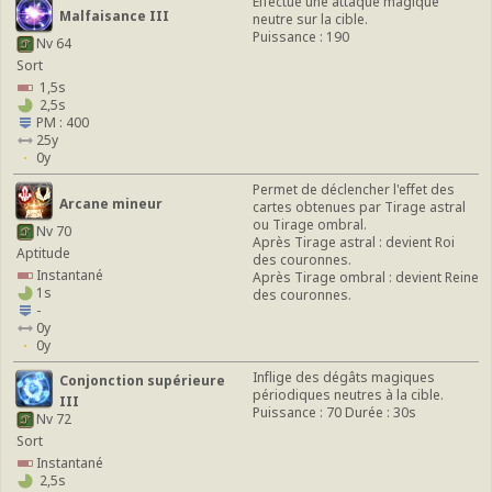
Effectue une attaque magique
Malfaisance III
neutre sur la cible.
Puissance : 190
Nv 64
Sort
1,5s
2,5s
PM : 400
25y
0y
Permet de déclencher l'effet des
Arcane mineur
cartes obtenues par Tirage astral
ou Tirage ombral.
Nv 70
Après Tirage astral : devient Roi
Aptitude
des couronnes.
Instantané
Après Tirage ombral : devient Reine
1s
des couronnes.
-
0y
0y
Inflige des dégâts magiques
Conjonction supérieure
périodiques neutres à la cible.
III
Puissance : 70 Durée : 30s
Nv 72
Sort
Instantané
2,5s