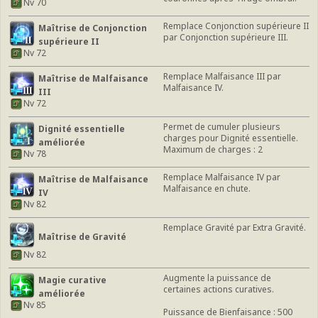
Nv 70
Remplace Conjonction supérieure II
Maîtrise de Conjonction
par Conjonction supérieure III.
supérieure II
Nv 72
Remplace Malfaisance III par
Maîtrise de Malfaisance
Malfaisance IV.
III
Nv 72
Permet de cumuler plusieurs
Dignité essentielle
charges pour Dignité essentielle.
améliorée
Maximum de charges : 2
Nv 78
Remplace Malfaisance IV par
Maîtrise de Malfaisance
Malfaisance en chute.
IV
Nv 82
Remplace Gravité par Extra Gravité.
Maîtrise de Gravité
Nv 82
Augmente la puissance de
Magie curative
certaines actions curatives.
améliorée
Nv 85
Puissance de Bienfaisance : 500