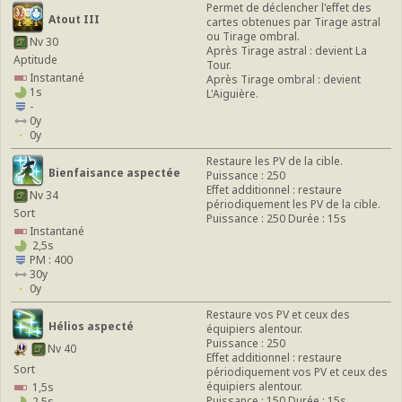
Permet de déclencher l'effet des
Atout III
cartes obtenues par Tirage astral
ou Tirage ombral.
Nv 30
Après Tirage astral : devient La
Aptitude
Tour.
Instantané
Après Tirage ombral : devient
1s
L'Aiguière.
-
0y
0y
Restaure les PV de la cible.
Bienfaisance aspectée
Puissance : 250
Effet additionnel : restaure
Nv 34
périodiquement les PV de la cible.
Sort
Puissance : 250 Durée : 15s
Instantané
2,5s
PM : 400
30y
0y
Restaure vos PV et ceux des
Hélios aspecté
équipiers alentour.
Puissance : 250
Nv 40
Effet additionnel : restaure
Sort
périodiquement vos PV et ceux des
équipiers alentour.
1,5s
Puissance : 150 Durée : 15s
2,5s