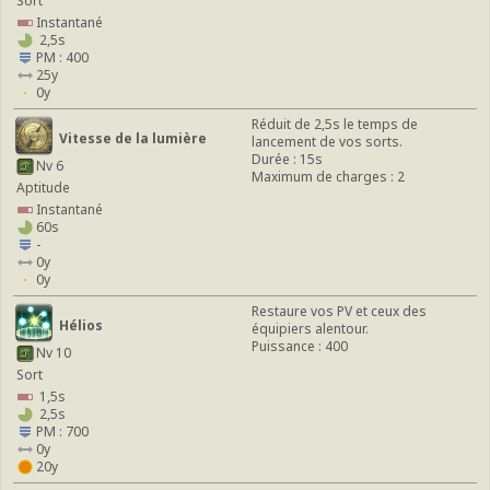
Sort
Instantané
2,5s
PM : 400
25y
0y
Réduit de 2,5s le temps de
Vitesse de la lumière
lancement de vos sorts.
Durée : 15s
Nv 6
Maximum de charges : 2
Aptitude
Instantané
60s
-
0y
0y
Restaure vos PV et ceux des
Hélios
équipiers alentour.
Puissance : 400
Nv 10
Sort
1,5s
2,5s
PM : 700
0y
20y