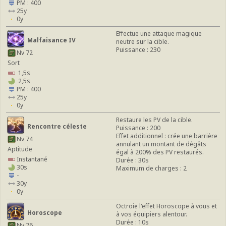
PM : 400
25y
0y
Effectue une attaque magique
Malfaisance IV
neutre sur la cible.
Puissance : 230
Nv 72
Sort
1,5s
2,5s
PM : 400
25y
0y
Restaure les PV de la cible.
Rencontre céleste
Puissance : 200
Effet additionnel : crée une barrière
Nv 74
annulant un montant de dégâts
Aptitude
égal à 200% des PV restaurés.
Instantané
Durée : 30s
30s
Maximum de charges : 2
-
30y
0y
Octroie l'effet Horoscope à vous et
Horoscope
à vos équipiers alentour.
Durée : 10s
Nv 76