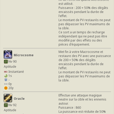
est utilisé.
Puissance : 200 + 50% des dégâts
encaissés pendant la durée de
l'effet.
Le montant de PV restaurés ne peut
pas dépasser les PV maximums de
la cible.
Ce sort a un temps de recharge
indépendant qui ne peut pas être
modifié par des effets ou des
pièces d'équipement.
Met fin à votre Macrocosme et
Microcosme
restaure des PV avec une puissance
de 200 + 50% des dégâts
Nv 90
encaissés pendant la durée de
Aptitude
l'effet.
Instantané
Le montant de PV restaurés ne peut
1s
pas dépasser les PV maximums de
-
la cible.
0y
20y
Effectue une attaque magique
Oracle
neutre sur la cible et les ennemis
autour.
Nv 92
Puissance : 860
Aptitude
La puissance est réduite de 50%