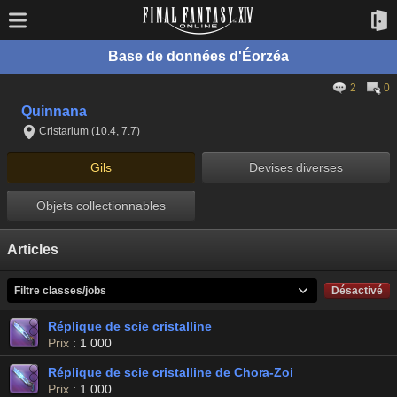
Base de données d'Éorzéa
2
0
Quinnana
Cristarium (10.4, 7.7)
Gils
Devises diverses
Objets collectionnables
Articles
Filtre classes/jobs
Désactivé
Réplique de scie cristalline
Prix
: 1 000
Réplique de scie cristalline de Chora-Zoi
Prix
: 1 000