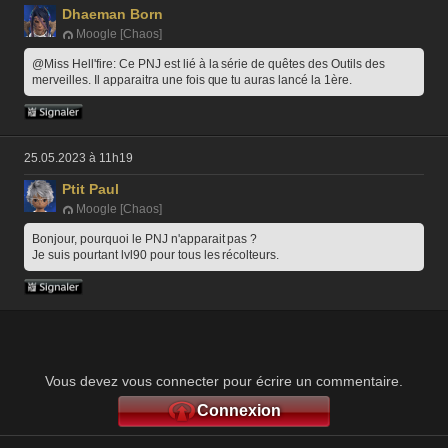
Dhaeman Born
Moogle [Chaos]
@Miss Hell'fire: Ce PNJ est lié à la série de quêtes des Outils des 
merveilles. Il apparaitra une fois que tu auras lancé la 1ère.
25.05.2023 à 11h19
Ptit Paul
Moogle [Chaos]
Bonjour, pourquoi le PNJ n'apparait pas ?
Je suis pourtant lvl90 pour tous les récolteurs.
Vous devez vous connecter pour écrire un commentaire.
Connexion