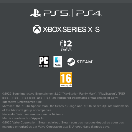
©2026 Sony Interactive Entertainment LLC."PlayStation Family Mark", "PlayStation", "PS5
logo", "PS5", "PS4 logo" and "PS4" are registered trademarks or trademarks of Sony
Interactive Entertainment Inc.
Microsoft, the XBOX Sphere mark, the Series X|S logo and XBOX Series X|S are trademarks
of the Microsoft group of companies.
Nintendo Switch est une marque de Nintendo.
Mac is a trademark of Apple Inc.
©2026 Valve Corporation. Steam et le logo Steam sont des marques déposées et/ou des
marques enregistrées par Valve Corporation aux É.U. et/ou dans d'autres pays.