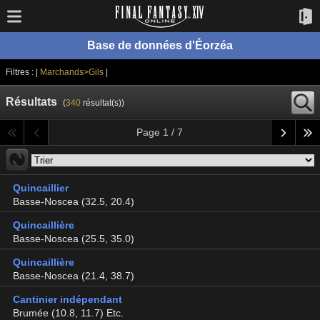
Base de données d'Éorzéa
Filtres : |
Marchands>Gils
|
Résultats
(
340
résultat(s))
Page 1 / 7
Quincaillier
Basse-Noscea (32.5, 20.4)
Quincaillière
Basse-Noscea (25.5, 35.0)
Quincaillière
Basse-Noscea (21.4, 38.7)
Cantinier indépendant
Brumée (10.8, 11.7) Etc.