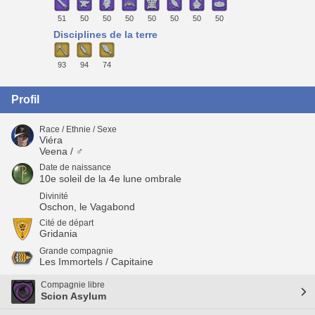
51
50
50
50
50
50
50
50
Disciplines de la terre
93
94
74
Profil
Race / Ethnie / Sexe
Viéra
Veena / ♂
Date de naissance
10e soleil de la 4e lune ombrale
Divinité
Oschon, le Vagabond
Cité de départ
Gridania
Grande compagnie
Les Immortels / Capitaine
Compagnie libre
Scion Asylum