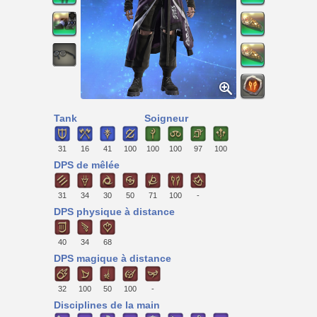
Tank
Soigneur
31
16
41
100
100
100
97
100
DPS de mêlée
31
34
30
50
71
100
-
DPS physique à distance
40
34
68
DPS magique à distance
32
100
50
100
-
Disciplines de la main