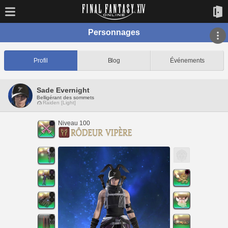
Personnages
Profil
Blog
Événements
Sade Evernight
Belligérant des sommets
Raiden [Light]
Niveau 100