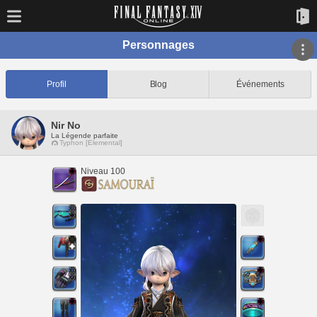
Personnages
Profil
Blog
Événements
Nir No
La Légende parfaite
Typhon [Elemental]
Niveau 100