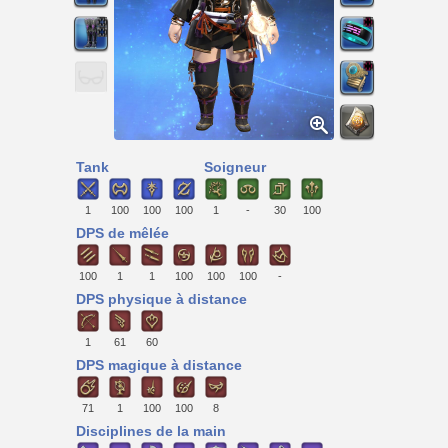
Tank
Soigneur
1
100
100
100
1
-
30
100
DPS de mêlée
100
1
1
100
100
100
-
DPS physique à distance
1
61
60
DPS magique à distance
71
1
100
100
8
Disciplines de la main