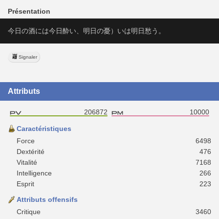
Présentation
今日の酒には今日酔い、明日の憂）いは明日愁う。
Signaler
Attributs
206872
10000
Caractéristiques
Force
6498
Dextérité
476
Vitalité
7168
Intelligence
266
Esprit
223
Attributs offensifs
Critique
3460