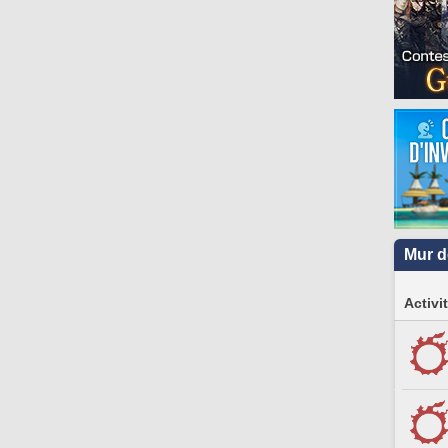
Mur d
Activi