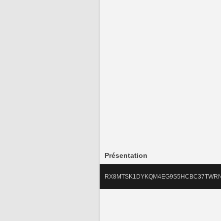
Présentation
RX8MTSK1DYKQM4EG9S5HCBC37TWR