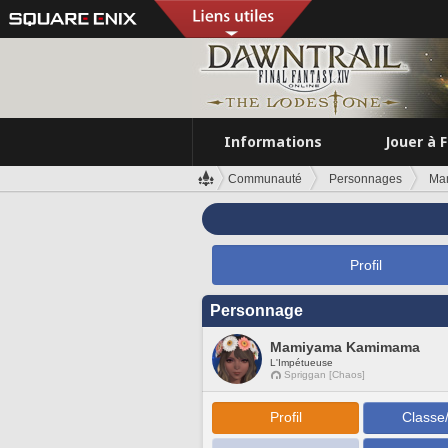
Informations
Jouer à 
Communauté
Personnages
Ma
Profil
Personnage
Mamiyama Kamimama
L'Impétueuse
Spriggan [Chaos]
Profil
Classe