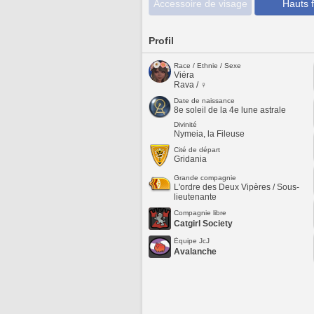
Accessoire de visage
Hauts f
Profil
Race / Ethnie / Sexe
Viéra
Rava / ♀
Date de naissance
8e soleil de la 4e lune astrale
Divinité
Nymeia, la Fileuse
Cité de départ
Gridania
Grande compagnie
L'ordre des Deux Vipères / Sous-
lieutenante
Compagnie libre
Catgirl Society
Équipe JcJ
Avalanche