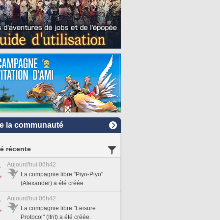
e la communauté
té récente
Aujourd'hui 06h42
La compagnie libre "Piyo-Piyo"
(Alexander) a été créée.
Aujourd'hui 06h42
La compagnie libre "Leisure
Protocol" (Ifrit) a été créée.