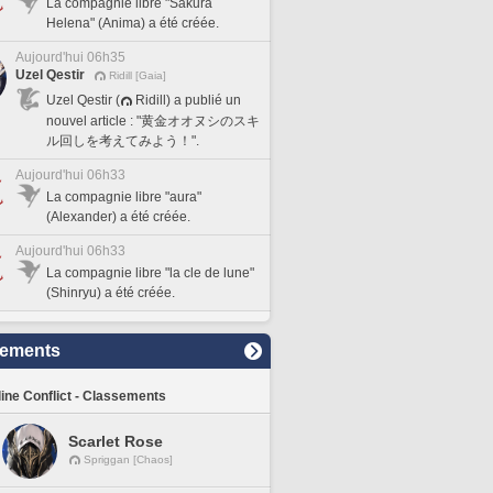
La compagnie libre "Sakura
Helena" (Anima) a été créée.
Aujourd'hui 06h35
Uzel Qestir
Ridill [Gaia]
Uzel Qestir (
Ridill) a publié un
nouvel article : "黄金オオヌシのスキ
ル回しを考えてみよう！".
Aujourd'hui 06h33
La compagnie libre "aura"
(Alexander) a été créée.
Aujourd'hui 06h33
La compagnie libre "la cle de lune"
(Shinryu) a été créée.
sements
line Conflict - Classements
Scarlet Rose
Spriggan [Chaos]