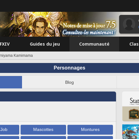
FFXIV
Guides du jeu
Communauté
Cla
miyama Kamimama
Personnages
Blog
/Job
Mascottes
Montures