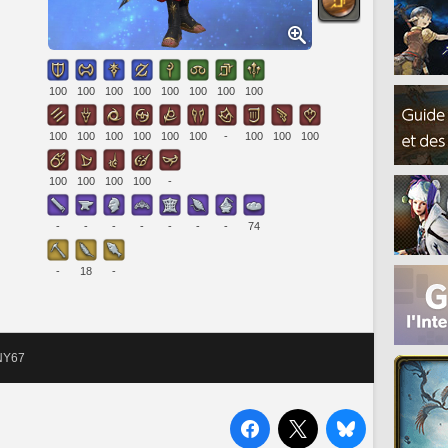
100
100
100
100
100
100
100
100
100
100
100
100
100
100
-
100
100
100
100
100
100
100
-
-
-
-
-
-
-
-
74
-
18
-
NY67