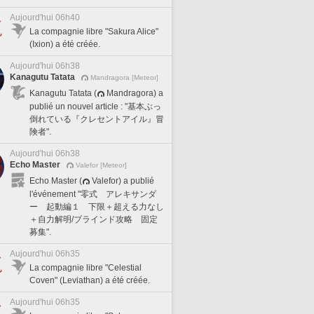
Aujourd'hui 06h40
La compagnie libre "Sakura Alice"
(Ixion) a été créée.
Aujourd'hui 06h38
Kanagutu Tatata
Mandragora [Meteor]
Kanagutu Tatata (
Mandragora) a
publié un nouvel article : "基本ぶっ
倒れている『クレセントアイル』冒
険者".
Aujourd'hui 06h38
Echo Master
Valefor [Meteor]
Echo Master (
Valefor) a publié
l'événement "零式 アレキサンダ
ー 起動編１ 下限＋超える力なし
＋自力解明/ブラインド攻略 固定
募集".
Aujourd'hui 06h35
La compagnie libre "Celestial
Coven" (Leviathan) a été créée.
Aujourd'hui 06h35