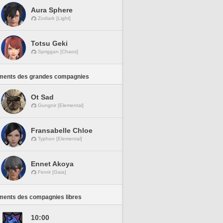
Aura Sphere
Zodiark [Light]
Totsu Geki
Spriggan [Chaos]
ments des grandes compagnies
Ot Sad
Gungnir [Elemental]
Fransabelle Chloe
Typhon [Elemental]
Ennet Akoya
Fenrir [Gaia]
ments des compagnies libres
10:00