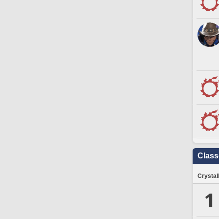
Clas
Crystal
1