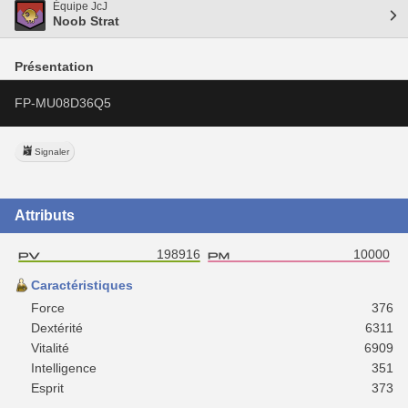
Équipe JcJ
Noob Strat
Présentation
FP-MU08D36Q5
Signaler
Attributs
198916
10000
Caractéristiques
Force
376
Dextérité
6311
Vitalité
6909
Intelligence
351
Esprit
373