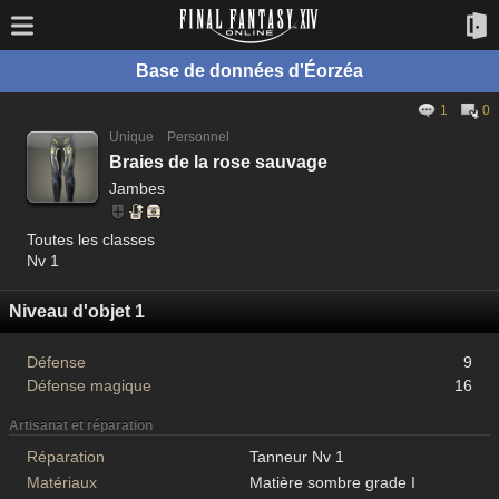
Base de données d'Éorzéa
1
0
Unique
Personnel
Braies de la rose sauvage
Jambes
Toutes les classes
Nv 1
Niveau d'objet 1
Défense
9
Défense magique
16
Artisanat et réparation
Réparation
Tanneur Nv 1
Matériaux
Matière sombre grade I