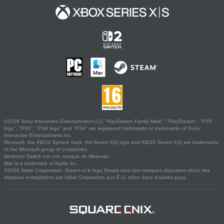
©2026 Sony Interactive Entertainment LLC."PlayStation Family Mark", "PlayStation", "PS5
logo", "PS5", "PS4 logo" and "PS4" are registered trademarks or trademarks of Sony
Interactive Entertainment Inc.
Microsoft, the XBOX Sphere mark, the Series X|S logo and XBOX Series X|S are trademarks
of the Microsoft group of companies.
Nintendo Switch est une marque de Nintendo.
Mac is a trademark of Apple Inc.
©2026 Valve Corporation. Steam et le logo Steam sont des marques déposées et/ou des
marques enregistrées par Valve Corporation aux É.U. et/ou dans d'autres pays.