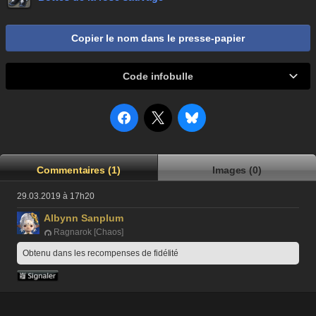
Copier le nom dans le presse-papier
Code infobulle
Commentaires (1)
Images (0)
29.03.2019 à 17h20
Albynn Sanplum
Ragnarok [Chaos]
Obtenu dans les recompenses de fidélité