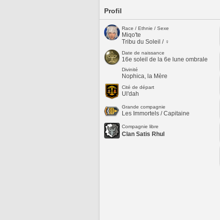
Profil
Race / Ethnie / Sexe
Miqo'te
Tribu du Soleil / ♀
Date de naissance
16e soleil de la 6e lune ombrale
Divinité
Nophica, la Mère
Cité de départ
Ul'dah
Grande compagnie
Les Immortels / Capitaine
Compagnie libre
Clan Satis Rhul