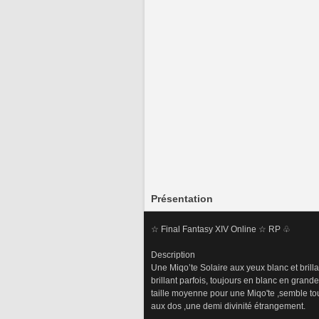
Présentation
☆ Final Fantasy XIV Online ☆ RP ♧
Description
Une Miqo’te Solaire aux yeux blanc et brilla
brillant parfois, toujours en blanc en grand
taille moyenne pour une Miqo'te ,semble tou
aux dos ,une demi divinité étrangement.