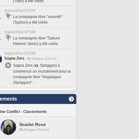
(Titan) a été créée.
Aujourd'hui 07h09
La compagnie libre "seventh"
(Typhon) a été créée.
Aujourd'hui 07h09
La compagnie libre "Sakura
Helena" (Ixion) a été créée.
Aujourd'hui 07h08
Sagna Zors
Spriggan [Chaos]
Sagna Zors (
Spriggan) a
commencé un recrutement pour la
compagnie libre "Angalagon
(Spriggan)".
sements
line Conflict - Classements
Scarlet Rose
Spriggan [Chaos]