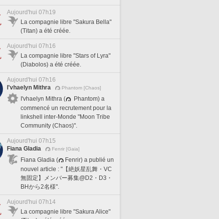
Aujourd'hui 07h19
La compagnie libre "Sakura Bella"
(Titan) a été créée.
Aujourd'hui 07h16
La compagnie libre "Stars of Lyra"
(Diabolos) a été créée.
Aujourd'hui 07h16
I'vhaelyn Mithra
Phantom [Chaos]
I'vhaelyn Mithra (
Phantom) a
commencé un recrutement pour la
linkshell inter-Monde "Moon Tribe
Community (Chaos)".
Aujourd'hui 07h15
Fiana Gladia
Fenrir [Gaia]
Fiana Gladia (
Fenrir) a publié un
nouvel article : "【絶妖星乱舞・VC
無固定】メンバー募集@D2・D3・
BHから2名様".
Aujourd'hui 07h14
La compagnie libre "Sakura Alice"