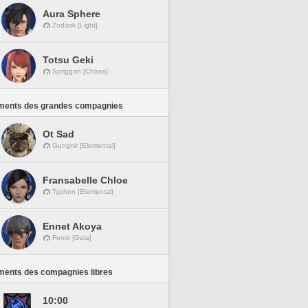
Aura Sphere
Zodiark [Light]
Totsu Geki
Spriggan [Chaos]
ments des grandes compagnies
Ot Sad
Gungnir [Elemental]
Fransabelle Chloe
Typhon [Elemental]
Ennet Akoya
Fenrir [Gaia]
ments des compagnies libres
10:00