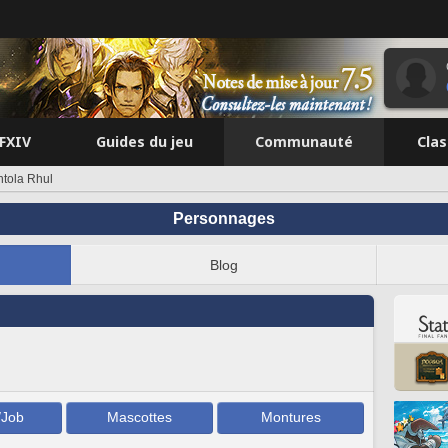
FFXIV
Guides du jeu
Communauté
Cla
htola Rhul
Personnages
Blog
/Job
Mascottes
Montures