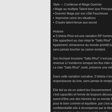
Style — Comtesse et Mage Guerrier 
• Mage au multiple Talent bien que Princip
• Guerrier Mage par son côté Faucheuse 
•  Improvise celon les situations 
•  D'autre talent tenue aux secret 
Histoire
● S’shtola Rhul est une variation RP hommag
Elle appartient au clan miqo’te "Satis Rhul
également ,rémanence du monde primitif (l
sans jamais toucher au canon existant.
Son Archipel Insulaire "Satis Rhul" n’est p
revenue à l’existence lorsque les flux inter
Le clan "Satis Rhul" ,isolé, préserve une m
Dans cette variation narrative, S’shtola n’e
respectueuse du lore, sans jamais le rempl
Elle fait sa vie en aident les Gouvernemen
c'est capacités et l'envie de toujours décou
avent d'être une des héroïne de ce monde fa
pour le bien commin et équilibre ,par c'est 
confidentialité elle à récompensé par le titr