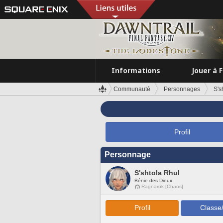
Informations
Jouer à 
Communauté
Personnages
S's
Profil
Personnage
S'shtola Rhul
Bénie des Dieux
Ragnarok [Chaos]
Profil
Classe