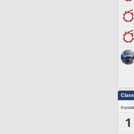
Clas
Crystal
1