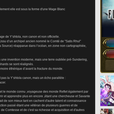
alement elle est sous la forme d'une Mage Blanc 
e de Y’shtola, non canon et non officielle.
" ,issu d’un archipel ancien nommé le Comté de "Satis Rhul" 
a Source) réapparue dans l’océan, en zone non cartographiée, 
as une invention moderne, mais une terre oubliée pré-Sundering, 
-shards se sont réalignés.
émoire éthérique d’avant la fracture du monde.
st pas la Y’shtola canon, mais un écho parallèle :
acer.
t et le monde connu ,voyageuse des monde Reflet également par 
vrir et apprendre plus en encore ,étant une chercheuse et Savante 
it de son mieux tant en cachent d'autre talent et connaissance 
action passé étant une vétéran de plusieurs guerres et de 
e de Comtesse et de c'est sa richesse et acquisition et d'autres 