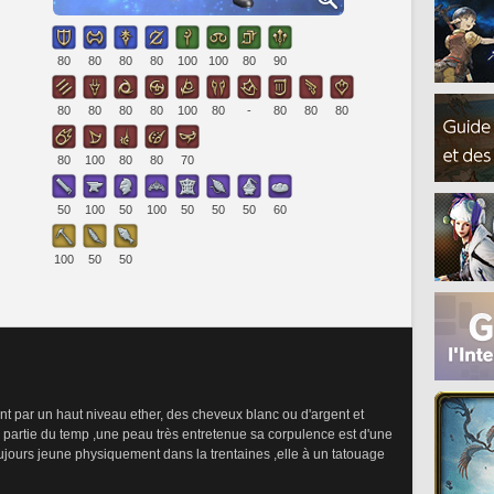
80
80
80
80
100
100
80
90
80
80
80
80
100
80
-
80
80
80
80
100
80
80
70
50
100
50
100
50
50
50
60
100
50
50
nt par un haut niveau ether, des cheveux blanc ou d'argent et 
e partie du temp ,une peau très entretenue sa corpulence est d'une 
jours jeune physiquement dans la trentaines ,elle à un tatouage 