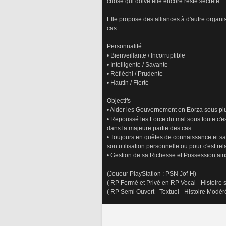
chose qui doive elle encore resté secrète 
Elle propose des alliances à d'autre organi
cas
Personnalité
• Bienveillante / Incorruptible 
• Intelligente / Savante
• Réfléchi / Prudente
• Hautin / Fierté 
Objectifs
• Aider les Gouvernement en Eorza sous plu
• Repoussé les Force du mal sous toute c'e
dans la majeure partie des cas
• Toujours en quêtes de connaissance et sav
son utilisation personnelle ou pour c'est re
• Gestion de sa Richesse et Possession ainsi
(Joueur PlayStation : PSN Jof-H)
( RP Fermé et Privé en RP Vocal - Histoire s
( RP Semi Ouvert - Textuel - Histoire Modér