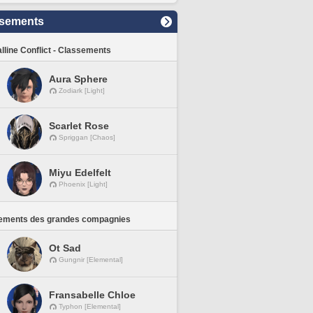
sements
lline Conflict - Classements
Aura Sphere
Zodiark [Light]
Scarlet Rose
Spriggan [Chaos]
Miyu Edelfelt
Phoenix [Light]
ements des grandes compagnies
Ot Sad
Gungnir [Elemental]
Fransabelle Chloe
Typhon [Elemental]