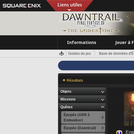
Informations
Jouer à 
Guides du jeu
Base de données d'É
Résultats
Objets
Missions
Quêtes
Épopée (ARR à
Endwalker)
Épopée (Dawntrail)
Ent