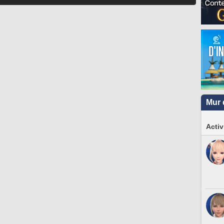
Mur 
Activ