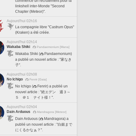
commencé un recrutement pour la
linkshell inter-Monde "Second
Chapter (Meteor)".
Aujourd'hui 02h16
La compagnie libre "Castrum Opus"
(Kraken) a été créée.
Aujourd'hui 02h14
Wakaba Shiki
Pandaemonium [Mana]
Wakaba Shiki (
Pandaemonium)
a publié un nouvel article : "家なき
子".
Aujourd'hui 02h08
No Ichigo
Fenrir [Gaia]
No Ichigo (
Fenrir) a publié un
nouvel article : "絶エデン 週３～
５ ＠１ ナイト様！".
Aujourd'hui 02h04
Dain Arduous
Mandragora [Meteor]
Dain Arduous (
Mandragora) a
publié un nouvel article : "白銀まで
にくるかなぁ？".