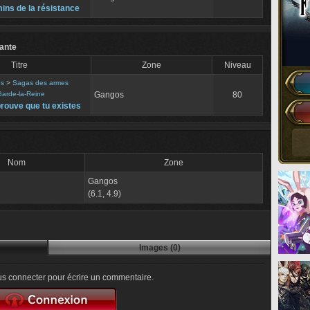
ins de la résistance
ante
Titre
Zone
Niveau
es
>
Sagas des armes
arde-la-Reine
Gangos
80
rouve que tu existes
Nom
Zone
Gangos
(6.1, 4.9)
Images (0)
s connecter pour écrire un commentaire.