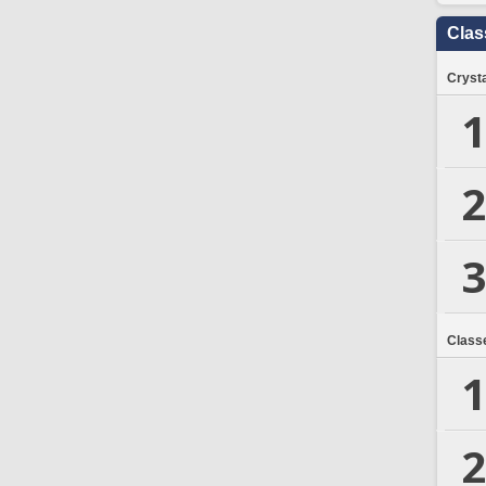
Clas
Crysta
1
2
3
Class
1
2