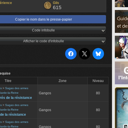
érience
Gils
615
Copier le nom dans le presse-papier
Code infobulle
Afficher le code d'infobulle
equise
Titre
Zone
Niveau
es
>
Sagas des armes
arde-la-Reine
Gangos
80
és de la résistance
es
>
Sagas des armes
arde-la-Reine
Gangos
80
 de la résistance
es
>
Sagas des armes
arde-la-Reine
Gangos
80