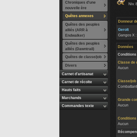
Chroniques d'une
Niv. 
nouvelle ère
Quêtes annexes
Donneur d
Quêtes des peuples
Gerolt
alliés (ARR à
Gangos
X :
Endwalker)
Quêtes des peuples
Données
alliés (Dawntrail)
Conditions
Quêtes de classe/job
Classe de 
Divers
Aucun
Carnet d'artisanat
Classe/job
Carnet de récolte
Combattants
Hauts faits
Marchands
Grande co
Aucun
Commandes texte
Conditions
Aucun
Récompen