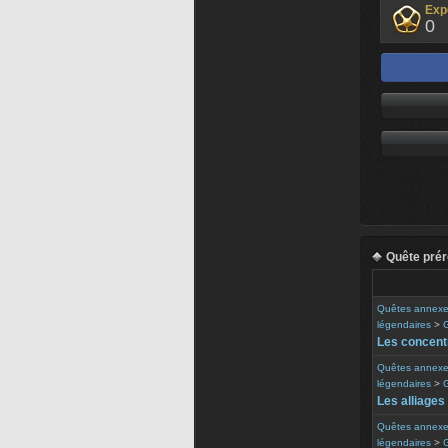
Exp
0
Quête prér
Quêtes annex
légendaires
>
G
Les concentr
Quêtes annex
légendaires
>
G
Les alliages
Quêtes annex
légendaires
>
G