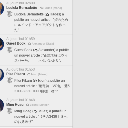
Aujourd'hui 02h00
Luciola Bernadette
Hades [Mana]
Luciola Bernadette (
Hades) a
publié un nouvel article : "姫のため
にルインド・アクアダクトを作っ
た".
Aujourd'hui 01h59
Guest Book
Alexander [Gaia]
Guest Book (
Alexander) a publié
un nouvel article : "正式名称はウィ
スパー号。 ネタバレあり".
Aujourd'hui 01h53
Pika Pikaru
Ixion [Mana]
Pika Pikaru (
Ixion) a publié un
nouvel article : "絶竜詩 VC無 週5
2100-2330 100H目標 @5".
Aujourd'hui 01h48
Ming Hoag
Belias [Meteor]
Ming Hoag (
Belias) a publié un
nouvel article : "【その3439】８へ
のお見送り".