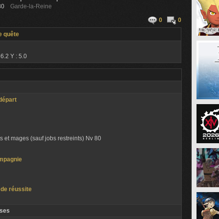
80
Garde-la-Reine
0
0
e quête
 6.2 Y : 5.0
départ
 et mages (sauf jobs restreints) Nv 80
mpagnie
 de réussite
ses