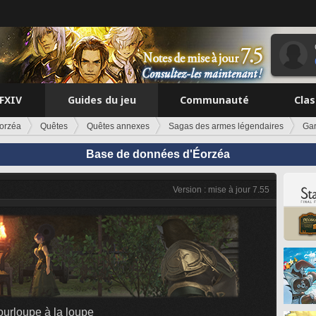
FFXIV
Guides du jeu
Communauté
Cla
orzéa
Quêtes
Quêtes annexes
Sagas des armes légendaires
Gar
Base de données d'Éorzéa
Version : mise à jour 7.55
ourloupe à la loupe