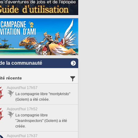
de la communauté
ité récente
Aujourd'hui 17h57
La compagnie libre "montykristo"
(Golem) a été créée.
Aujourd'hui 17h52
La compagnie libre
"JeanInspectors" (Golem) a été
créée.
Aujourd'hui 17h37