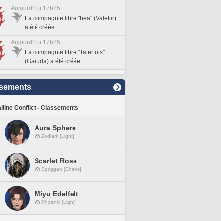
Aujourd'hui 17h25
La compagnie libre "hea" (Valefor)
a été créée.
Aujourd'hui 17h25
La compagnie libre "Tatertots"
(Garuda) a été créée.
sements
lline Conflict - Classements
Aura Sphere
Zodiark [Light]
Scarlet Rose
Spriggan [Chaos]
Miyu Edelfelt
Phoenix [Light]