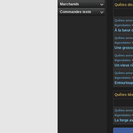
Marchands
Quêtes dis
Commandes texte
Quêtes anne
légendaires
À la lueur 
Quêtes anne
légendaires
Une grosse
Quêtes anne
légendaires
Un vieux r
Quêtes anne
légendaires
Entourloup
Quêtes lié
Quêtes anne
légendaires
La forge a