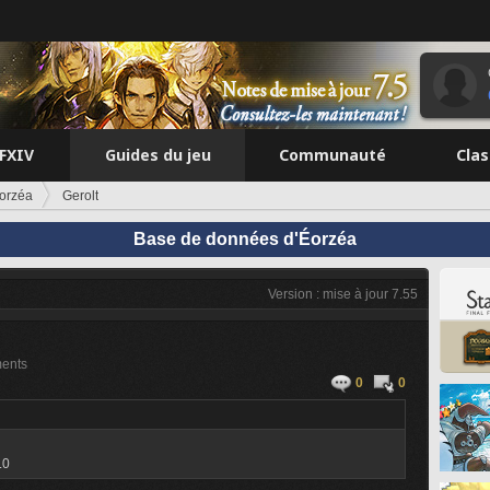
FFXIV
Guides du jeu
Communauté
Cla
orzéa
Gerolt
Base de données d'Éorzéa
Version : mise à jour 7.55
ents
0
0
.0