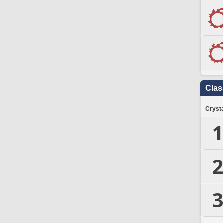
Clas
Crysta
1
2
3