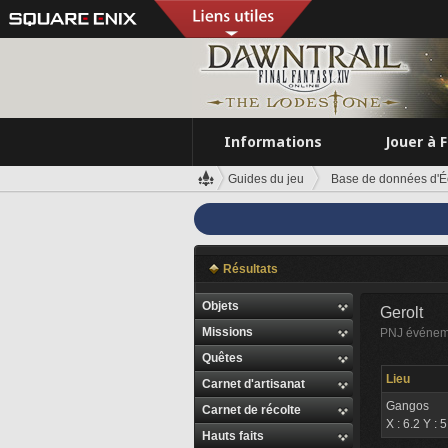
Informations
Jouer à 
Guides du jeu
Base de données d'É
Résultats
Objets
Gerolt
Missions
PNJ événem
Quêtes
Lieu
Carnet d'artisanat
Gangos
Carnet de récolte
X : 6.2 Y : 5
Hauts faits