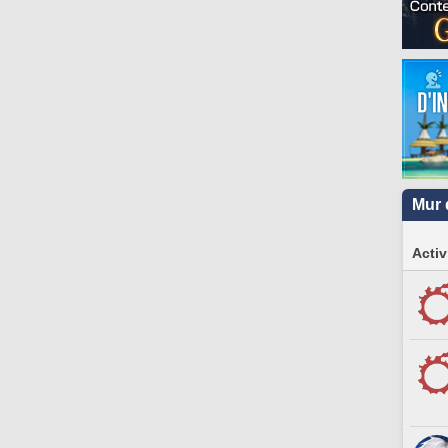
Mur 
Activ