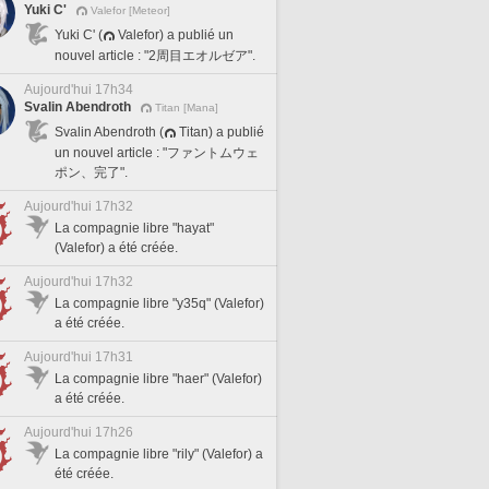
Yuki C'
Valefor [Meteor]
Yuki C' (
Valefor) a publié un
nouvel article : "2周目エオルゼア".
Aujourd'hui 17h34
Svalin Abendroth
Titan [Mana]
Svalin Abendroth (
Titan) a publié
un nouvel article : "ファントムウェ
ポン、完了".
Aujourd'hui 17h32
La compagnie libre "hayat"
(Valefor) a été créée.
Aujourd'hui 17h32
La compagnie libre "y35q" (Valefor)
a été créée.
Aujourd'hui 17h31
La compagnie libre "haer" (Valefor)
a été créée.
Aujourd'hui 17h26
La compagnie libre "rily" (Valefor) a
été créée.