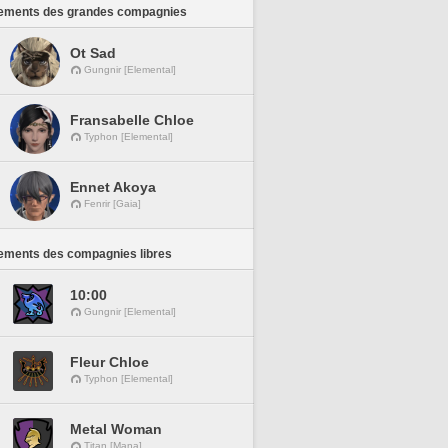
ements des grandes compagnies
Ot Sad
Gungnir [Elemental]
Fransabelle Chloe
Typhon [Elemental]
Ennet Akoya
Fenrir [Gaia]
ements des compagnies libres
10:00
Gungnir [Elemental]
Fleur Chloe
Typhon [Elemental]
Metal Woman
Titan [Mana]