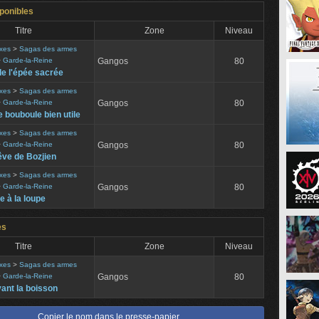
ponibles
Titre
Zone
Niveau
xes
>
Sagas des armes
>
Garde-la-Reine
Gangos
80
de l'épée sacrée
xes
>
Sagas des armes
>
Garde-la-Reine
Gangos
80
 bouboule bien utile
xes
>
Sagas des armes
>
Garde-la-Reine
Gangos
80
êve de Bozjien
xes
>
Sagas des armes
>
Garde-la-Reine
Gangos
80
e à la loupe
es
Titre
Zone
Niveau
xes
>
Sagas des armes
>
Garde-la-Reine
Gangos
80
vant la boisson
Copier le nom dans le presse-papier