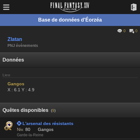
Base de données d'Éorzéa
0
0
Zlatan
PNJ événements
Données
Lieu
Gangos
X : 6.1 Y : 4.9
Quêtes disponibles
(
9
)
 L'arsenal des résistants
Niv.
80
Gangos
Garde-la-Reine