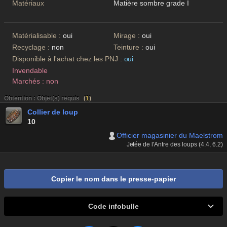
Matériaux
Matière sombre grade I
Matérialisable :
oui
Mirage :
oui
Recyclage :
non
Teinture :
oui
Disponible à l'achat chez les PNJ :
oui
Invendable
Marchés : non
Obtention : Objet(s) requis
(
1
)
Collier de loup
10
Officier magasinier du Maelstrom
Jetée de l'Antre des loups (4.4, 6.2)
Copier le nom dans le presse-papier
Code infobulle