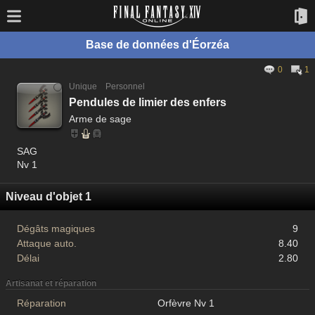
Base de données d'Éorzéa
0
1
Unique
Personnel
Pendules de limier des enfers
Arme de sage
SAG
Nv 1
Niveau d'objet 1
Dégâts magiques
9
Attaque auto.
8.40
Délai
2.80
Artisanat et réparation
Réparation
Orfèvre Nv 1