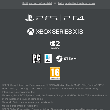
Politique de confidentialité
Politique d'utilisation des cookies
©2026 Sony Interactive Entertainment LLC."PlayStation Family Mark", "PlayStation", "PS5
logo", "PS5", "PS4 logo" and "PS4" are registered trademarks or trademarks of Sony
Interactive Entertainment Inc.
Microsoft, the XBOX Sphere mark, the Series X|S logo and XBOX Series X|S are trademarks
of the Microsoft group of companies.
Nintendo Switch est une marque de Nintendo.
Mac is a trademark of Apple Inc.
©2026 Valve Corporation. Steam et le logo Steam sont des marques déposées et/ou des