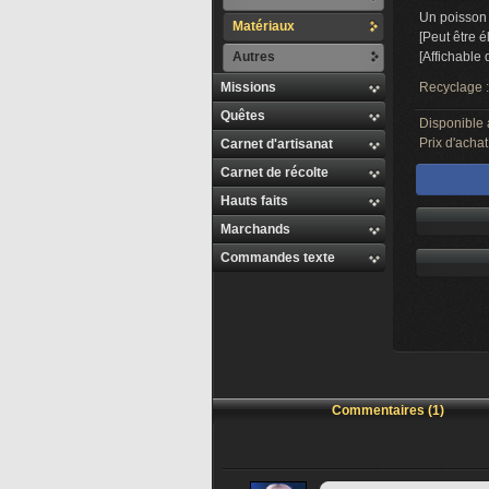
Un poisson 
Matériaux
[Peut être 
Autres
[Affichable
Missions
Recyclage 
Quêtes
Disponible 
Prix d'achat
Carnet d'artisanat
Carnet de récolte
Hauts faits
Marchands
Commandes texte
Commentaires (1)