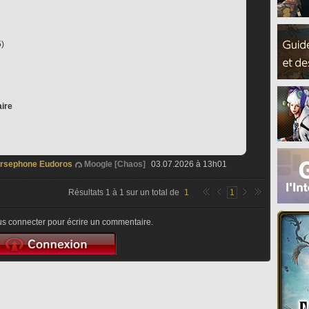
5)
ire
rsephone Eudoros
Moogle [Chaos]
03.07.2026 à 13h01
Résultats
1
à
1
sur un total de
1
1
s connecter pour écrire un commentaire.