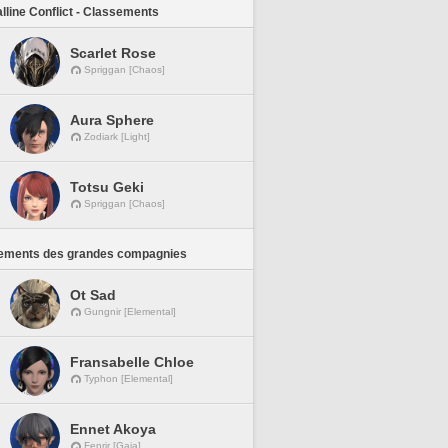
lline Conflict - Classements
Scarlet Rose
Spriggan [Chaos]
Aura Sphere
Zodiark [Light]
Totsu Geki
Spriggan [Chaos]
ements des grandes compagnies
Ot Sad
Gungnir [Elemental]
Fransabelle Chloe
Typhon [Elemental]
Ennet Akoya
Fenrir [Gaia]