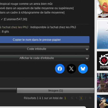
tropical rouge comme un amra bien mûr.
élevé dans un aquarium de taille moyenne ou supérieure]
 dans un cadre à ichtyogramme de taille moyenne]
:
✓ [Cuisinier/547,00]
à l'achat chez les PNJ :
Indisponible à l'achat chez les PNJ
 :
8 gils
Copier le nom dans le presse-papier
Code infobulle
Afficher le code d'infobulle
Images (1)
Résultats
1
à
1
sur un total de
1
1