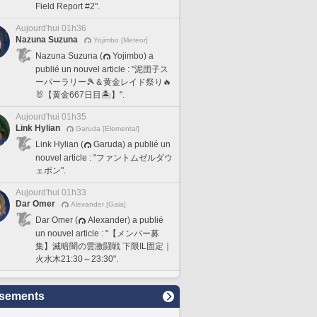
Field Report #2".
Aujourd'hui 01h36
Nazuna Suzuna
Yojimbo [Meteor]
Nazuna Suzuna (
Yojimbo) a
publié un nouvel article : "泥団子ス
ーパーラリー🎾＆黄金レイド祭り🔥
🐰【黄金667日目🏝️】".
Aujourd'hui 01h35
Link Hylian
Garuda [Elemental]
Link Hylian (
Garuda) a publié un
nouvel article : "ファントムゼルダウ
ェポン".
Aujourd'hui 01h33
Dar Omer
Alexander [Gaia]
Dar Omer (
Alexander) a publié
un nouvel article : "【メンバー募
集】滅暗闇の雲激闘戦 下限IL固定｜
火水木21:30～23:30".
sements