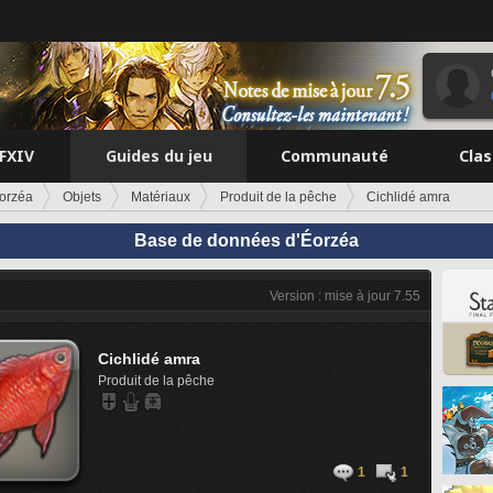
FFXIV
Guides du jeu
Communauté
Cla
orzéa
Objets
Matériaux
Produit de la pêche
Cichlidé amra
Base de données d'Éorzéa
Version : mise à jour 7.55
Cichlidé amra
Produit de la pêche
1
1