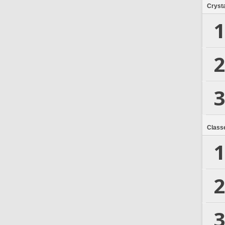
Crysta
1
2
3
Class
1
2
3