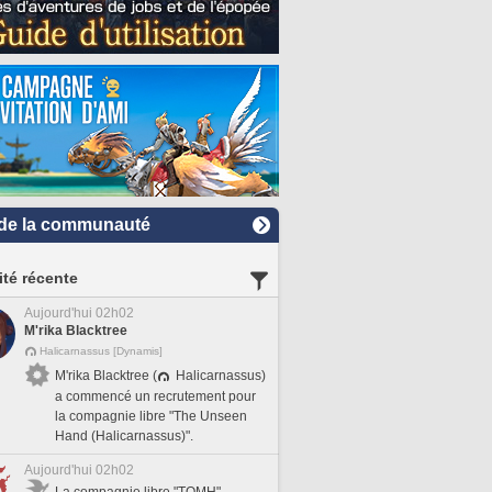
de la communauté
ité récente
Aujourd'hui 02h02
M'rika Blacktree
Halicarnassus [Dynamis]
M'rika Blacktree (
Halicarnassus)
a commencé un recrutement pour
la compagnie libre "The Unseen
Hand (Halicarnassus)".
Aujourd'hui 02h02