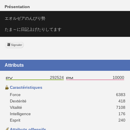
Présentation
エオルゼアのんびり勢
たま～に日記上げたりしてます
Signaler
Attributs
292524
10000
Caractéristiques
Force
6383
Dextérité
418
Vitalité
7108
Intelligence
176
Esprit
240
Attributs offensifs