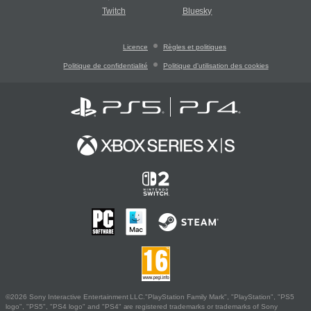
Twitch
Bluesky
Licence
Règles et politiques
Politique de confidentialité
Politique d'utilisation des cookies
©2026 Sony Interactive Entertainment LLC."PlayStation Family Mark", "PlayStation", "PS5
logo", "PS5", "PS4 logo" and "PS4" are registered trademarks or trademarks of Sony