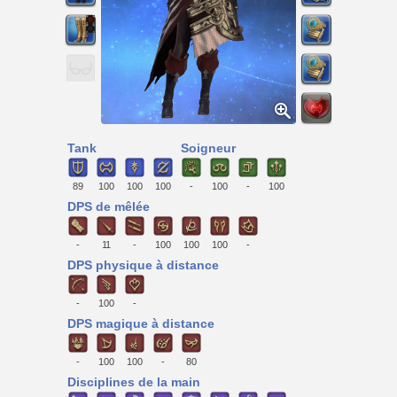
Tank
Soigneur
89
100
100
100
-
100
-
100
DPS de mêlée
-
11
-
100
100
100
-
DPS physique à distance
-
100
-
DPS magique à distance
-
100
100
-
80
Disciplines de la main