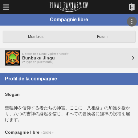
Compagnie libre
Membres
Forum
L'ordre des Deux Vipères <Allié>
Bunbuku Jingu
Typhon [Elemental]
Profil de la compagnie
Slogan
聖狸神を信仰する者たちの神宮。ここに「八相縁」の加護を授か
り、八つの吉祥の縁起を信じ、すべての冒険者に狸神の祝福を届
けます。
Compagnie libre
«Sigle»