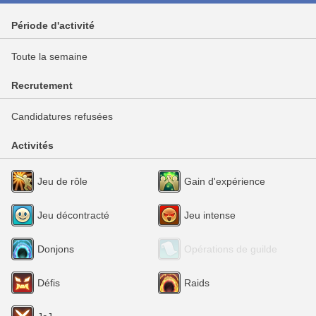
Période d'activité
Toute la semaine
Recrutement
Candidatures refusées
Activités
Jeu de rôle
Gain d'expérience
Jeu décontracté
Jeu intense
Donjons
Opérations de guilde
Défis
Raids