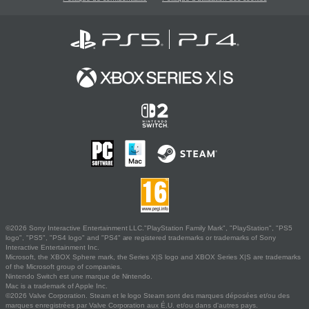
©2026 Sony Interactive Entertainment LLC."PlayStation Family Mark", "PlayStation", "PS5
logo", "PS5", "PS4 logo" and "PS4" are registered trademarks or trademarks of Sony
Interactive Entertainment Inc.
Microsoft, the XBOX Sphere mark, the Series X|S logo and XBOX Series X|S are trademarks
of the Microsoft group of companies.
Nintendo Switch est une marque de Nintendo.
Mac is a trademark of Apple Inc.
©2026 Valve Corporation. Steam et le logo Steam sont des marques déposées et/ou des
marques enregistrées par Valve Corporation aux É.U. et/ou dans d'autres pays.