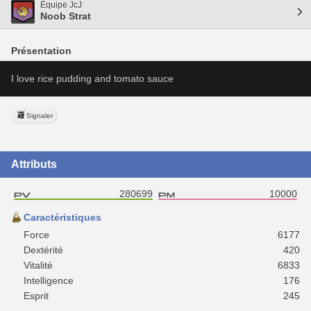
Équipe JcJ
Noob Strat
Présentation
I love rice pudding and tomato sauce
Signaler
Attributs
280699
10000
Caractéristiques
Force
6177
Dextérité
420
Vitalité
6833
Intelligence
176
Esprit
245