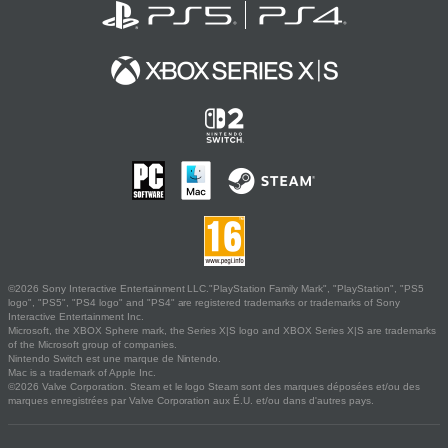
©2026 Sony Interactive Entertainment LLC."PlayStation Family Mark", "PlayStation", "PS5
logo", "PS5", "PS4 logo" and "PS4" are registered trademarks or trademarks of Sony
Interactive Entertainment Inc.
Microsoft, the XBOX Sphere mark, the Series X|S logo and XBOX Series X|S are trademarks
of the Microsoft group of companies.
Nintendo Switch est une marque de Nintendo.
Mac is a trademark of Apple Inc.
©2026 Valve Corporation. Steam et le logo Steam sont des marques déposées et/ou des
marques enregistrées par Valve Corporation aux É.U. et/ou dans d'autres pays.