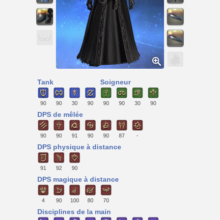
Tank
Soigneur
90
90
30
90
90
90
30
90
DPS de mêlée
90
90
91
90
90
87
-
DPS physique à distance
91
92
90
DPS magique à distance
4
90
100
80
70
Disciplines de la main