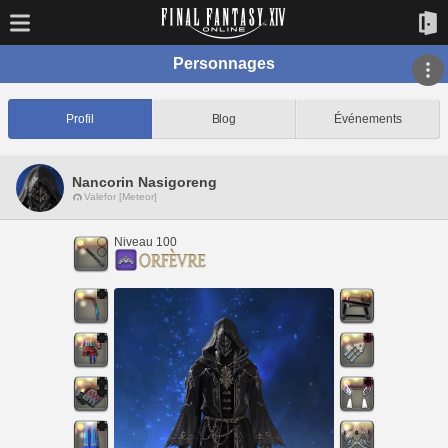
Personnages
Profil
Blog
Événements
Nancorin Nasigoreng
Valefor [Meteor]
Niveau 100