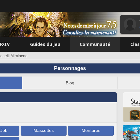
FFXIV
Guides du jeu
Communauté
Cla
enetti Miminene
Personnages
Blog
/Job
Mascottes
Montures