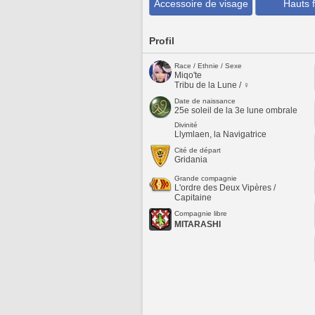
Accessoire de visage
Hauts f
Profil
Race / Ethnie / Sexe
Miqo'te
Tribu de la Lune / ♀
Date de naissance
25e soleil de la 3e lune ombrale
Divinité
Llymlaen, la Navigatrice
Cité de départ
Gridania
Grande compagnie
L'ordre des Deux Vipères /
Capitaine
Compagnie libre
MITARASHI