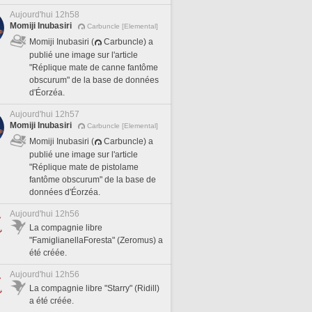
Aujourd'hui 12h58
Momiji Inubasiri
Carbuncle [Elemental]
Momiji Inubasiri (
Carbuncle) a
publié une image sur l'article
"Réplique mate de canne fantôme
obscurum" de la base de données
d'Éorzéa.
Aujourd'hui 12h57
Momiji Inubasiri
Carbuncle [Elemental]
Momiji Inubasiri (
Carbuncle) a
publié une image sur l'article
"Réplique mate de pistolame
fantôme obscurum" de la base de
données d'Éorzéa.
Aujourd'hui 12h56
La compagnie libre
"FamiglianellaForesta" (Zeromus) a
été créée.
Aujourd'hui 12h56
La compagnie libre "Starry" (Ridill)
a été créée.