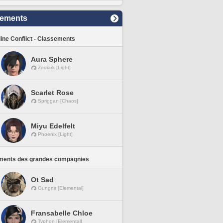
sements
line Conflict - Classements
Aura Sphere
Zodiark [Light]
Scarlet Rose
Spriggan [Chaos]
Miyu Edelfelt
Phoenix [Light]
ments des grandes compagnies
Ot Sad
Gungnir [Elemental]
Fransabelle Chloe
Typhon [Elemental]