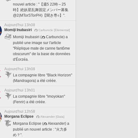
nouvel article : "【週5 22時～25
時】絶妖星乱舞固定メンバー募集
@2(MTorSTorPH)【聞き専○】".
Aujourd'hui 13h08
Momiji Inubasiri
Carbuncle [Elemental]
Momiji Inubasiri (
Carbuncle) a
publié une image sur l'article
"Réplique mate de canne fantôme
obscurum" de la base de données
d'Éorzéa.
Aujourd'hui 13h08
La compagnie libre "Black Horizon"
(Mandragora) a été créée.
Aujourd'hui 13h01
La compagnie libre "imoyokan"
(Fenrir) a été créée.
Aujourd'hui 12h58
Morgana Eclipse
Alexander [Gaia]
Morgana Eclipse (
Alexander) a
publié un nouvel article : "火力多
め？".