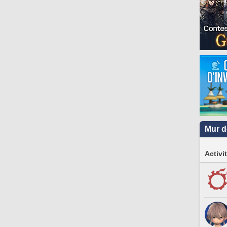
Mur d
Activi