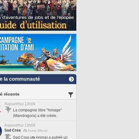
e la communauté
té récente
Aujourd'hui 13h09
La compagnie libre "himage"
(Mandragora) a été créée.
Aujourd'hui 13h09
Sad Crea
Anima [Mana]
Sad Crea (
Anima) a publié un