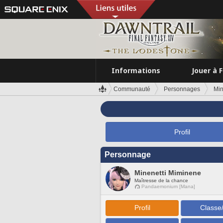
Informations
Jouer à 
Communauté
Personnages
Min
Profil
Personnage
Minenetti Miminene
Maîtresse de la chance
Pandaemonium [Mana]
Profil
Classe