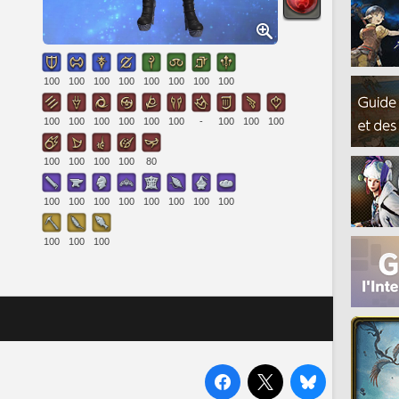
100
100
100
100
100
100
100
100
100
100
100
100
100
100
-
100
100
100
100
100
100
100
80
100
100
100
100
100
100
100
100
100
100
100