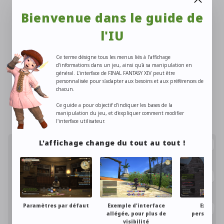
Désactiver les messages d'erreur de temps de recharge
Bienvenue dans le guide de
des actions
l'IU
Masquer les emplacements vides dans une barre de
raccourcis
Ce terme désigne tous les menus liés à l'affichage
d'informations dans un jeu, ainsi qu'à sa manipulation en
Comment modifier le degré de transparence de la fenêtre
général. L'interface de FINAL FANTASY XIV peut être
personnalisée pour s'adapter aux besoins et aux préférences de
de discussion ?
chacun.
Comment utiliser les bulles de discussion ?
Ce guide a pour objectif d'indiquer les bases de la
manipulation du jeu, et d'expliquer comment modifier
l'interface utilisateur.
Chercher par catégorie
L'affichage change du tout au tout !
Tout savoir sur l'interface
Informations
utilisateur
complémentaires
Personnaliser son
L'équipement
équipement
Paramètres par défaut
Exemple d'interface
Exemple
allégée, pour plus de
personnali
L'échange d'objets entre
Présentez-vous
visibilité
pouss
joueurs