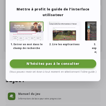
Mettre à profit le guide de l'interface
La communication entre
La pose de groupe
utilisateur
joueurs
Le système de combat
Équipe
Mémoquartz allagois
1. Entrer un mot dans le
2. Lire les explications
3. Mettre
champ de recherche
explicatio
applicat
N'hésitez pas à le consulter
Ne ratez pas ces sites sur le
(Vous pouvez revoir cet écran à tout moment en sélectionnant l'icône guide.)
sujet !
Manuel du jeu
Informations de base pour votre progression