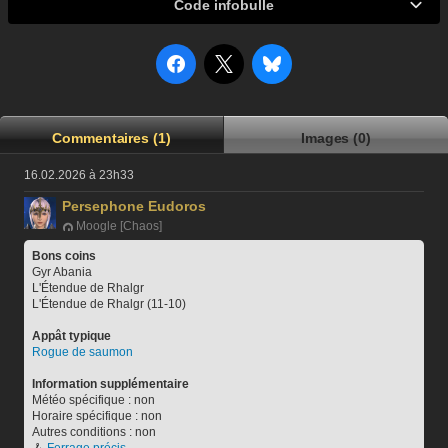
Code infobulle
Commentaires (1)
Images (0)
16.02.2026 à 23h33
Persephone Eudoros
Moogle [Chaos]
Bons coins
Gyr Abania
L'Étendue de Rhalgr
L'Étendue de Rhalgr (11-10)
Appât typique
Rogue de saumon
Information supplémentaire
Météo spécifique : non
Horaire spécifique : non
Autres conditions : non
🪝 
Ferrage précis