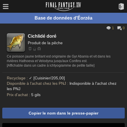
Base de données d'Éorzéa
1
0
Cichlidé doré
Produit de la pêche
Ce poisson jaune brillant est originaire de Gyr Abania et vit dans les
rivières Hathoeva et Velodyna jusqu'aux Confins est.
[Affichable dans un cadre à ichtyogramme de petite taille]
Recyclage :
✓ [Cuisinier/205,00]
Disponible à l'achat chez les PNJ :
Indisponible à l'achat chez
les PNJ
Prix d'achat :
5 gils
Copier le nom dans le presse-papier