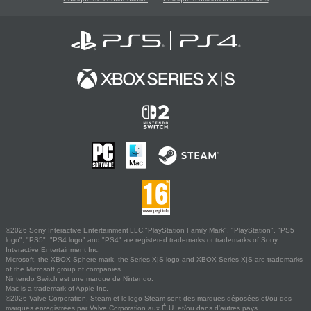
©2026 Sony Interactive Entertainment LLC."PlayStation Family Mark", "PlayStation", "PS5
logo", "PS5", "PS4 logo" and "PS4" are registered trademarks or trademarks of Sony
Interactive Entertainment Inc.
Microsoft, the XBOX Sphere mark, the Series X|S logo and XBOX Series X|S are trademarks
of the Microsoft group of companies.
Nintendo Switch est une marque de Nintendo.
Mac is a trademark of Apple Inc.
©2026 Valve Corporation. Steam et le logo Steam sont des marques déposées et/ou des
marques enregistrées par Valve Corporation aux É.U. et/ou dans d'autres pays.