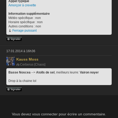
Appât typique
Amorçoir à crevette
Information supplémentaire
Météo spécifique : non
Horaire spécifique : non
Autres conditions : non
🪝 
Ferrage puissant
17.01.2014 à 16h36
Kauss Moss
Cerberus [Chaos]
Basse Noscea
 --> 
Atolls de sel
, meilleurs leurre: 
Vairon noyer
Drop à la chaine lol
Vous devez vous connecter pour écrire un commentaire.