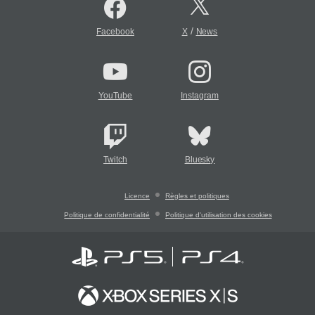
/
Facebook
X
News
YouTube
Instagram
Twitch
Bluesky
Licence
Règles et politiques
Politique de confidentialité
Politique d'utilisation des cookies