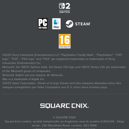
©2026 Sony Interactive Entertainment LLC."PlayStation Family Mark", "PlayStation", "PS5
logo", "PS5", "PS4 logo" and "PS4" are registered trademarks or trademarks of Sony
Interactive Entertainment Inc.
Microsoft, the XBOX Sphere mark, the Series X|S logo and XBOX Series X|S are trademarks
of the Microsoft group of companies.
Nintendo Switch est une marque de Nintendo.
Mac is a trademark of Apple Inc.
©2026 Valve Corporation. Steam et le logo Steam sont des marques déposées et/ou des
marques enregistrées par Valve Corporation aux É.U. et/ou dans d'autres pays.
© SQUARE ENIX
Square Enix Limited, société immatriculée en Angleterre sous le numéro 01804186 - Siège
social : 240 Blackfriars Road, London, SE1 8NW.