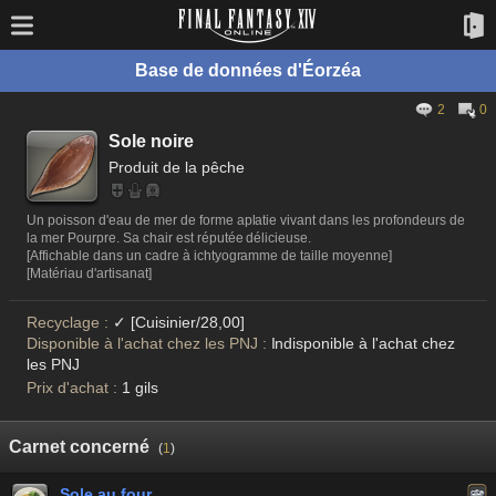
Base de données d'Éorzéa
2
0
Sole noire
Produit de la pêche
Un poisson d'eau de mer de forme aplatie vivant dans les profondeurs de
la mer Pourpre. Sa chair est réputée délicieuse.
[Affichable dans un cadre à ichtyogramme de taille moyenne]
[Matériau d'artisanat]
Recyclage :
✓ [Cuisinier/28,00]
Disponible à l'achat chez les PNJ :
Indisponible à l'achat chez
les PNJ
Prix d'achat :
1 gils
Carnet concerné
(
1
)
Sole au four