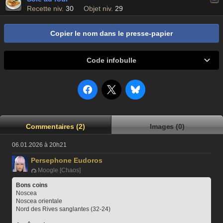
Recette niv.
30
Objet niv.
29
Copier le nom dans le presse-papier
Code infobulle
Commentaires (2)
Images (0)
06.01.2026 à 20h21
Persephone Eudoros
Moogle [Chaos]
Bons coins
Noscea
Noscea orientale
Nord des Rives sanglantes (32-24)