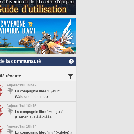
de la communauté
ité récente
Aujourd'hui 19h47
La compagnie libre "uyet6r"
(Valefor) a été créée.
Aujourd'hui 19h45
La compagnie libre "Mungus"
(Cerberus) a été créée.
Aujourd'hui 19h44
La compagnie libre "jntr" (Valefor) a