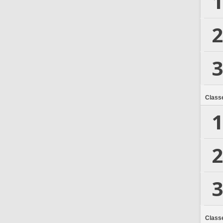
1
2
3
Class
1
2
3
Class