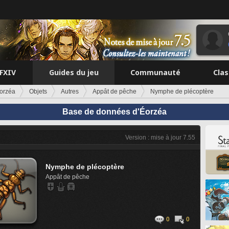
FFXIV
Guides du jeu
Communauté
Cla
orzéa
Objets
Autres
Appât de pêche
Nymphe de plécoptère
Base de données d'Éorzéa
Version : mise à jour 7.55
Nymphe de plécoptère
Appât de pêche
0
0