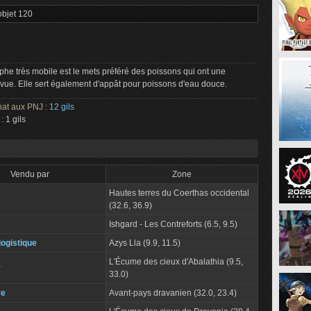
objet 120
he très mobile est le mets préféré des poissons qui ont une
vue. Elle sert également d'appât pour poissons d'eau douce.
hat aux PNJ :
12 gils
 :
1 gils
Vendu par
Zone
Hautes terres du Coerthas occidental
e
(32.6, 36.9)
Ishgard - Les Contreforts (6.5, 9.5)
logistique
Azys Lla (9.9, 11.5)
L'Écume des cieux d'Abalathia (9.5,
r
33.0)
re
Avant-pays dravanien (32.0, 23.4)