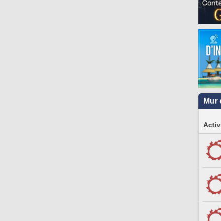
Mur 
Activ