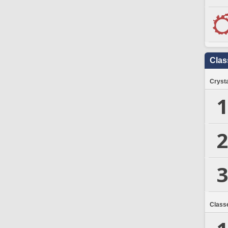
Clas
Crysta
1
2
3
Class