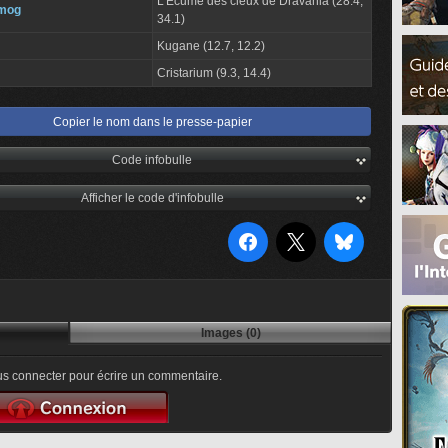
L'Écume des cieux de Dravania (28.4,
 mog
34.1)
Kugane (12.7, 12.2)
Cristarium (9.3, 14.4)
Copier le nom dans le presse-papier
Code infobulle
Afficher le code d'infobulle
Images (0)
s connecter pour écrire un commentaire.