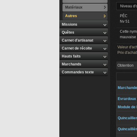
Niveau d'
Matériaux
Autres
PÊC
Nv 51
Missions
Cette nymp
Quêtes
mauvaise 
Carnet d'artisanat
Valeur d'ac
Carnet de récolte
Prix d'achat
Hauts faits
Marchands
Obtention
Commandes texte
Marchand
Evrardoux
Module de 
Quincaillie
Quincailliè