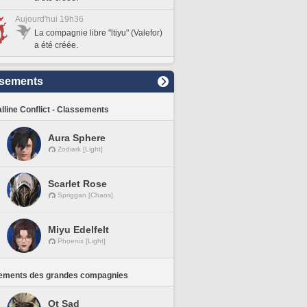
Aujourd'hui 19h36
La compagnie libre "ltiyu" (Valefor)
a été créée.
sements
lline Conflict - Classements
Aura Sphere
Zodiark [Light]
Scarlet Rose
Spriggan [Chaos]
Miyu Edelfelt
Phoenix [Light]
ements des grandes compagnies
Ot Sad