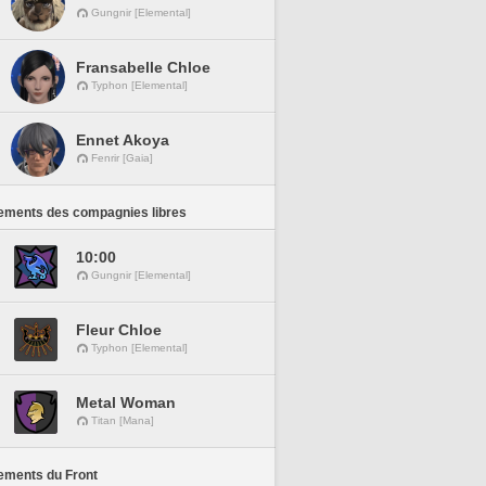
Gungnir [Elemental]
Fransabelle Chloe
Typhon [Elemental]
Ennet Akoya
Fenrir [Gaia]
ements des compagnies libres
10:00
Gungnir [Elemental]
Fleur Chloe
Typhon [Elemental]
Metal Woman
Titan [Mana]
ements du Front