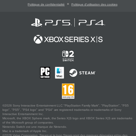
Politique de confidentialité
Politique d'utilisation des cookies
©2026 Sony Interactive Entertainment LLC."PlayStation Family Mark", "PlayStation", "PS5
logo", "PS5", "PS4 logo" and "PS4" are registered trademarks or trademarks of Sony
Interactive Entertainment Inc.
Microsoft, the XBOX Sphere mark, the Series X|S logo and XBOX Series X|S are trademarks
of the Microsoft group of companies.
Nintendo Switch est une marque de Nintendo.
Mac is a trademark of Apple Inc.
©2026 Valve Corporation. Steam et le logo Steam sont des marques déposées et/ou des