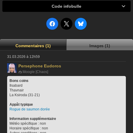
Code infobulle
Commentaires (1)
Images (1)
31.03.2026 à 12h59
Persephone Eudoros
Moogle [Chaos]
Bons coins
Ilsabard
Thavnair
La Ksiroda (31-21)
Appât typique
Rogue de saumon dorée
Information supplémentaire
Météo spécifique : non
Horaire spécifique : non 
Autres conditions : non