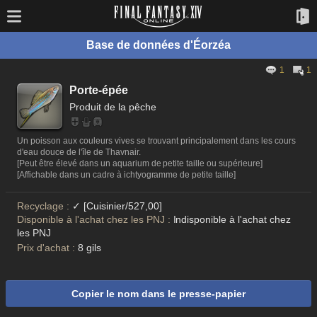
Base de données d'Éorzéa
1
1
Porte-épée
Produit de la pêche
Un poisson aux couleurs vives se trouvant principalement dans les cours
d'eau douce de l'île de Thavnair.
[Peut être élevé dans un aquarium de petite taille ou supérieure]
[Affichable dans un cadre à ichtyogramme de petite taille]
Recyclage :
✓ [Cuisinier/527,00]
Disponible à l'achat chez les PNJ :
Indisponible à l'achat chez
les PNJ
Prix d'achat :
8 gils
Copier le nom dans le presse-papier