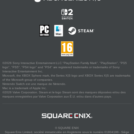
©2026 Sony Interactive Entertainment LLC."PlayStation Family Mark", "PlayStation", "PS5
logo", "PS5", "PS4 logo" and "PS4" are registered trademarks or trademarks of Sony
Interactive Entertainment Inc.
Microsoft, the XBOX Sphere mark, the Series X|S logo and XBOX Series X|S are trademarks
of the Microsoft group of companies.
Nintendo Switch est une marque de Nintendo.
Mac is a trademark of Apple Inc.
©2026 Valve Corporation. Steam et le logo Steam sont des marques déposées et/ou des
marques enregistrées par Valve Corporation aux É.U. et/ou dans d'autres pays.
© SQUARE ENIX
Square Enix Limited, société immatriculée en Angleterre sous le numéro 01804186 - Siège