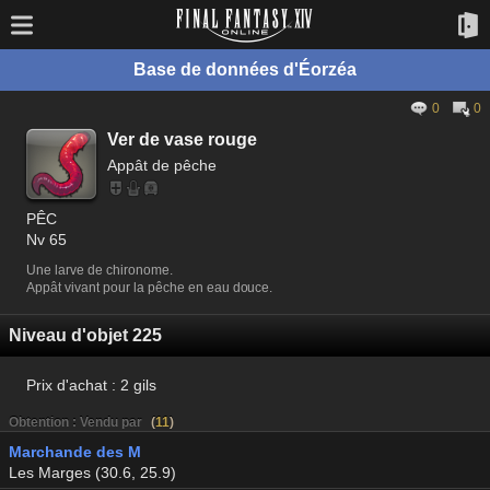
Base de données d'Éorzéa
0
0
Ver de vase rouge
Appât de pêche
PÊC
Nv 65
Une larve de chironome.
Appât vivant pour la pêche en eau douce.
Niveau d'objet 225
Prix d'achat :
2 gils
Obtention : Vendu par
(
11
)
Marchande des M
Les Marges (30.6, 25.9)