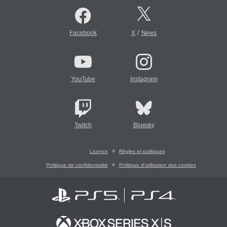
/
Facebook
X
News
YouTube
Instagram
Twitch
Bluesky
Licence
Règles et politiques
Politique de confidentialité
Politique d'utilisation des cookies