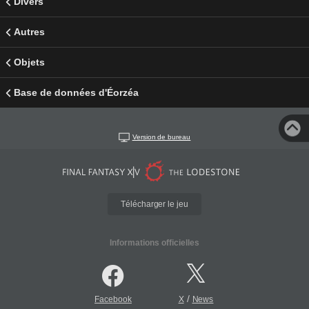
Divers
Autres
Objets
Base de données d'Éorzéa
Version de bureau
Télécharger le jeu
Informations officielles
/
Facebook
X
News