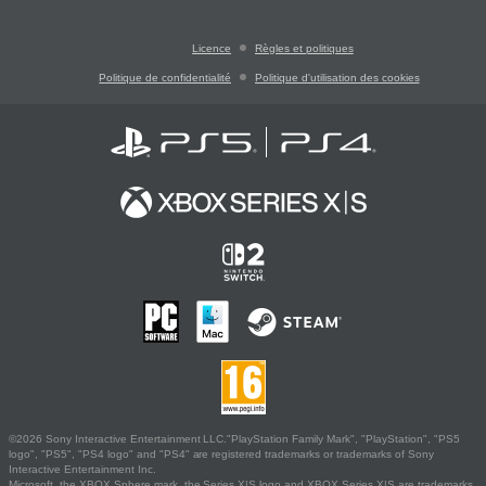
Licence
Règles et politiques
Politique de confidentialité
Politique d'utilisation des cookies
©2026 Sony Interactive Entertainment LLC."PlayStation Family Mark", "PlayStation", "PS5
logo", "PS5", "PS4 logo" and "PS4" are registered trademarks or trademarks of Sony
Interactive Entertainment Inc.
Microsoft, the XBOX Sphere mark, the Series X|S logo and XBOX Series X|S are trademarks