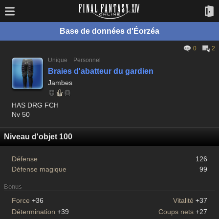
Base de données d'Éorzéa
0
2
Unique
Personnel
Braies d'abatteur du gardien
Jambes
HAS DRG FCH
Nv 50
Niveau d'objet 100
Défense
126
Défense magique
99
Bonus
Force
+36
Vitalité
+37
Détermination
+39
Coups nets
+27