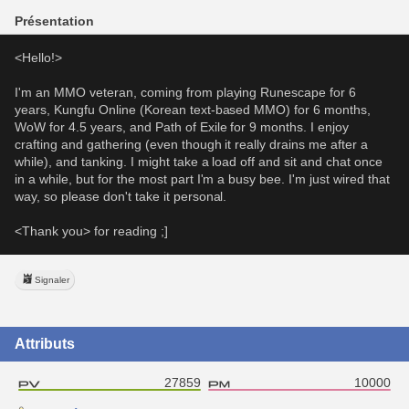
Présentation
<Hello!>
I'm an MMO veteran, coming from playing Runescape for 6 
years, Kungfu Online (Korean text-based MMO) for 6 months, 
WoW for 4.5 years, and Path of Exile for 9 months. I enjoy 
crafting and gathering (even though it really drains me after a 
while), and tanking. I might take a load off and sit and chat once 
in a while, but for the most part I'm a busy bee. I'm just wired that 
way, so please don't take it personal.
<Thank you> for reading ;]
Signaler
Attributs
27859
10000