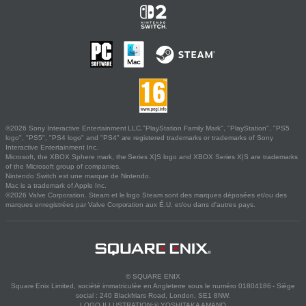
©2026 Sony Interactive Entertainment LLC."PlayStation Family Mark", "PlayStation", "PS5
logo", "PS5", "PS4 logo" and "PS4" are registered trademarks or trademarks of Sony
Interactive Entertainment Inc.
Microsoft, the XBOX Sphere mark, the Series X|S logo and XBOX Series X|S are trademarks
of the Microsoft group of companies.
Nintendo Switch est une marque de Nintendo.
Mac is a trademark of Apple Inc.
©2026 Valve Corporation. Steam et le logo Steam sont des marques déposées et/ou des
marques enregistrées par Valve Corporation aux É.U. et/ou dans d'autres pays.
© SQUARE ENIX
Square Enix Limited, société immatriculée en Angleterre sous le numéro 01804186 - Siège
social : 240 Blackfriars Road, London, SE1 8NW.
LOGO ILLUSTRATION:© YOSHITAKA AMANO