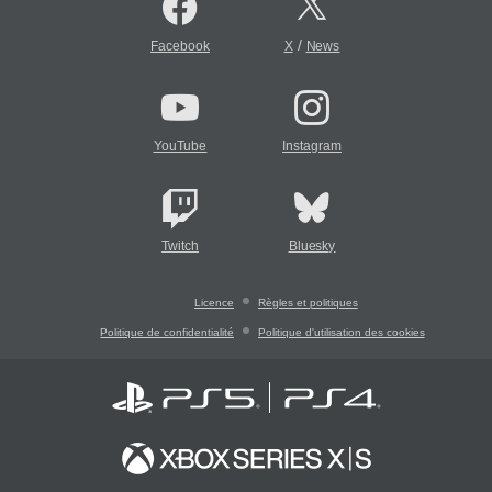
/
Facebook
X
News
YouTube
Instagram
Twitch
Bluesky
Licence
Règles et politiques
Politique de confidentialité
Politique d'utilisation des cookies