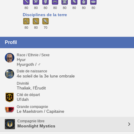
80
80
80
80
80
80
80
80
Disciplines de la terre
80
80
70
Profil
Race / Ethnie / Sexe
Hyur
Hyurgoth / ♂
Date de naissance
4e soleil de la 3e lune ombrale
Divinité
Thaliak, l'Érudit
Cité de départ
Ul'dah
Grande compagnie
Le Maelstrom / Capitaine
Compagnie libre
Moonlight Mystics