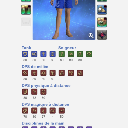
Tank
Soigneur
80
80
80
80
80
80
80
-
DPS de mêlée
80
80
80
80
-
-
-
DPS physique à distance
80
72
80
DPS magique à distance
70
80
77
-
50
Disciplines de la main