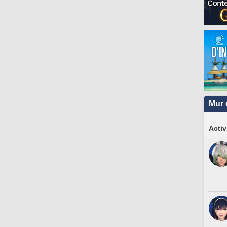
Mur 
Activ