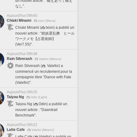
un nouvel article : "構えあって構え
なし".
Aujourd'hui 09h40
Chiaki Minami
Ixion [Mana]
Chiaki Minami (
Ixion) a publié un
nouvel article : "絶妖星乱舞 ヒール
ワークメモ【占星術師】
(Ver7.55)".
Aujourd'hui 09h38
Rain Silverash
Valefor [Meteor]
Rain Silverash (
Valefor) a
commencé un recrutement pour la
compagnie libre "Dance with Fate
(Valefor)".
Aujourd'hui 09h25
Taiyou Ng
Odin [Light]
Taiyou Ng (
Odin) a publié un
nouvel article : "Dawntrail
Benchmark".
Aujourd'hui 09h22
Latte Cafe
Valefor [Meteor]
Latte Cafe (
Valefor) a publié un