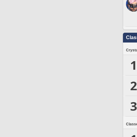
Clas
Crysta
1
2
3
Class