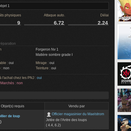
bjet 1
ts physiques
Attaque auto.
Délai
9
6.72
2.24
 réparation
n
Forgeron Nv 1
Matière sombre grade I
able :
oui
Mirage :
oui
 :
non
Teinture :
oui
à l'achat chez les PNJ :
oui
Marchés : non
Objet(s) requis
Vendu par
Officier magasinier du Maelstrom
llier de loup
Jetée de l'Antre des loups
0
( 4.4, 6.2)