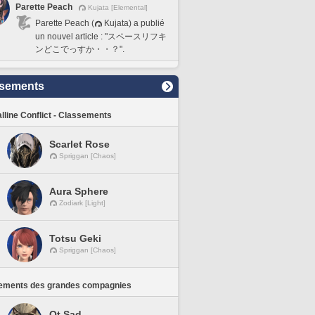
Parette Peach
Kujata [Elemental]
Parette Peach (
Kujata) a publié
un nouvel article : "スペースリフキ
ンどこでっすか・・？".
sements
lline Conflict - Classements
Scarlet Rose
Spriggan [Chaos]
Aura Sphere
Zodiark [Light]
Totsu Geki
Spriggan [Chaos]
ements des grandes compagnies
Ot Sad