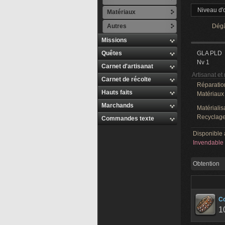
Niveau d'o
Matériaux
Autres
Dégâ
Missions
Quêtes
GLA PLD
Nv 1
Carnet d'artisanat
Artisanat et
Carnet de récolte
Réparatio
Hauts faits
Matériaux
Marchands
Matérialis
Recyclage
Commandes texte
Disponible 
Invendable
Obtention
Co
1