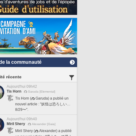
de la communauté
ité récente
Aujourd'hui 09h42
Tis Horn
Garuda [Elemental]
Tis Horn (
Garuda) a publié un
nouvel article : "妖怪は恐ろしい…
8/29〜".
Aujourd'hui 09h40
Miril Shery
Alexander [Gaia]
Miril Shery (
Alexander) a publié