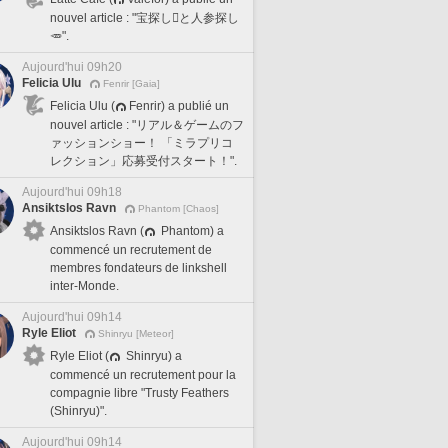
nouvel article : "宝探し🪎と人参探し
🥕".
Aujourd'hui 09h20
Felicia Ulu
Fenrir [Gaia]
Felicia Ulu (
Fenrir) a publié un
nouvel article : "リアル＆ゲームのフ
ァッションショー！ 「ミラプリコ
レクション」応募受付スタート！".
Aujourd'hui 09h18
Ansiktslos Ravn
Phantom [Chaos]
Ansiktslos Ravn (
Phantom) a
commencé un recrutement de
membres fondateurs de linkshell
inter-Monde.
Aujourd'hui 09h14
Ryle Eliot
Shinryu [Meteor]
Ryle Eliot (
Shinryu) a
commencé un recrutement pour la
compagnie libre "Trusty Feathers
(Shinryu)".
Aujourd'hui 09h14