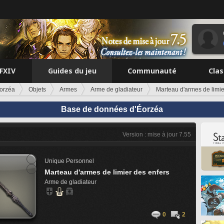
FFXIV
Guides du jeu
Communauté
Cla
orzéa
Objets
Armes
Arme de gladiateur
Marteau d'armes de limie
Base de données d'Éorzéa
Version : mise à jour 7.55
Unique
Personnel
Marteau d'armes de limier des enfers
Arme de gladiateur
0
2