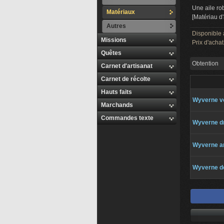
Une aile ro
Matériaux
[Matériau d'
Autres
Disponible 
Missions
Prix d'achat
Quêtes
Obtention
Carnet d'artisanat
Carnet de récolte
Hauts faits
Wyverne v
Marchands
Commandes texte
Wyverne d
Wyverne a
Wyverne d