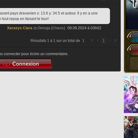
'avant pays dravanien x: 13.6 y: 34.5 et autour. Il y en a une 
 tout repop en faisant le tour!
Xaraxys Ciara
Omega [Chaos]
09.09.2024 à 03h02
Résultats
1
à
1
sur un total de
1
1
s connecter pour écrire un commentaire.