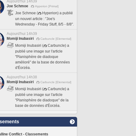
Aujourd'hui 14h39
Joe Schmoe
Hyperion [Primal]
Joe Schmoe (
Hyperion) a publié
un nouvel article : "Joe's
Wednesday - Friday Stuff, 8/5 - 8/8".
Aujourd'hui 14h39
Momiji Inubasiri
Carbuncle [Elemental]
Momiji Inubasiri (
Carbuncle) a
publié une image sur l'article
"Planisphère de diadoque
amélioré" de la base de données
d'Éorzéa.
Aujourd'hui 14h38
Momiji Inubasiri
Carbuncle [Elemental]
Momiji Inubasiri (
Carbuncle) a
publié une image sur l'article
"Planisphère de diadoque" de la
base de données d'Éorzéa.
sements
lline Conflict - Classements