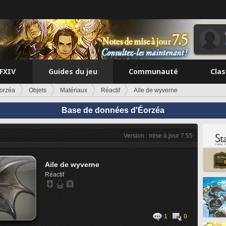
FFXIV
Guides du jeu
Communauté
Cla
orzéa
Objets
Matériaux
Réactif
Aile de wyverne
Base de données d'Éorzéa
Version : mise à jour 7.55
Aile de wyverne
Réactif
1
0