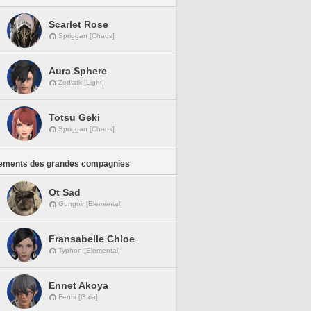
Scarlet Rose
Spriggan [Chaos]
Aura Sphere
Zodiark [Light]
Totsu Geki
Spriggan [Chaos]
ements des grandes compagnies
Ot Sad
Gungnir [Elemental]
Fransabelle Chloe
Typhon [Elemental]
Ennet Akoya
Fenrir [Gaia]