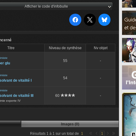
Afficher le code d'infobulle
ncerné
Titre
Niveau de synthèse
Nv objet
imiste
55
-
er glu
imiste
54
-
olvant de vitalité I
imiste
olvant de vitalité III
60
-
imie experte IV
Images (0)
Résultats
1
à
1
sur un total de
1
1