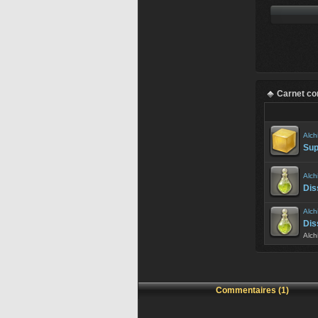
Carnet co
Alch
Sup
Alch
Diss
Alch
Diss
Alch
Commentaires (1)