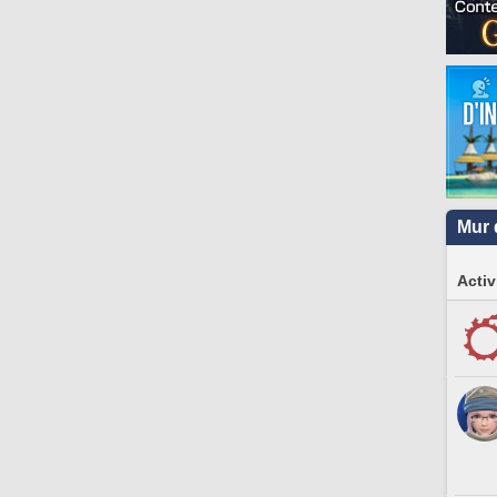
Mur 
Activ