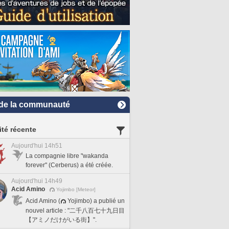
de la communauté
ité récente
Aujourd'hui 14h51
La compagnie libre "wakanda
forever" (Cerberus) a été créée.
Aujourd'hui 14h49
Acid Amino
Yojimbo [Meteor]
Acid Amino (
Yojimbo) a publié un
nouvel article : "二千八百七十九日目
【アミノだけがいる街】".