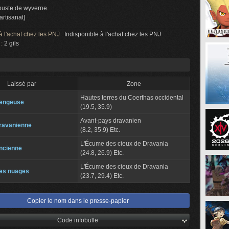
buste de wyverne.
artisanat]
à l'achat chez les PNJ :
Indisponible à l'achat chez les PNJ
 :
2 gils
Laissé par
Zone
Hautes terres du Coerthas occidental
engeuse
(19.5, 35.9)
Avant-pays dravanien
ravanienne
(8.2, 35.9) Etc.
L'Écume des cieux de Dravania
ncienne
(24.8, 26.9) Etc.
L'Écume des cieux de Dravania
es nuages
(23.7, 29.4) Etc.
Copier le nom dans le presse-papier
Code infobulle