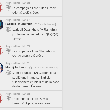
Aujourd'hui 14h48
La compagnie libre "Titans Roar"
(Alpha) a été créée.
Aujourd'hui 14h47
Lazluuli Dalankhuis
Ramuh [Meteor]
Lazluuli Dalankhuis (
Ramuh) a
publié un nouvel article : "初めての
コーデ".
Aujourd'hui 14h43
La compagnie libre "Flamebound
Co" (Alpha) a été créée.
Aujourd'hui 14h41
Momiji Inubasiri
Carbuncle [Elemental]
Momiji Inubasiri (
Carbuncle) a
publié une image sur l'article
"Planisphère en platine" de la base
de données d'Éorzéa.
Aujourd'hui 14h40
La compagnie libre "Abyss
Heralds" (Alpha) a été créée.