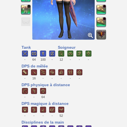
Tank
Soigneur
-
64
100
-
12
-
-
-
DPS de mêlée
-
16
-
-
-
-
-
DPS physique à distance
-
-
64
DPS magique à distance
-
-
-
-
52
Disciplines de la main