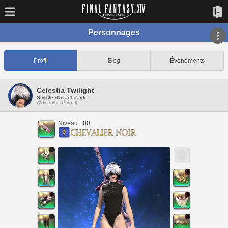
Personnages
Profil
Blog
Événements
Celestia Twilight
Styliste d'avant-garde
Famfrit [Primal]
Niveau 100