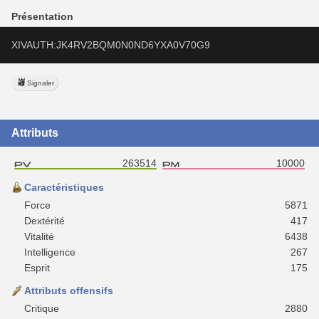
Présentation
XIVAUTH:JK4RV2BQM0N0ND6YXA0V70G9
Signaler
Attributs
263514
10000
Caractéristiques
Force
5871
Dextérité
417
Vitalité
6438
Intelligence
267
Esprit
175
Attributs offensifs
Critique
2880