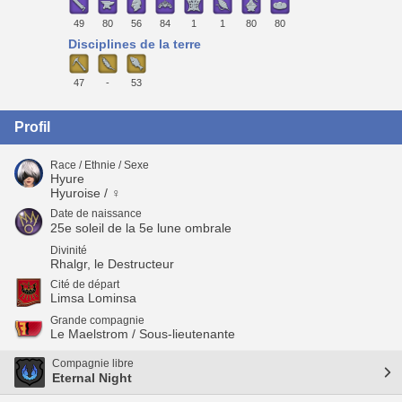
49
80
56
84
1
1
80
80
Disciplines de la terre
47
-
53
Profil
Race / Ethnie / Sexe
Hyure
Hyuroise / ♀
Date de naissance
25e soleil de la 5e lune ombrale
Divinité
Rhalgr, le Destructeur
Cité de départ
Limsa Lominsa
Grande compagnie
Le Maelstrom / Sous-lieutenante
Compagnie libre
Eternal Night