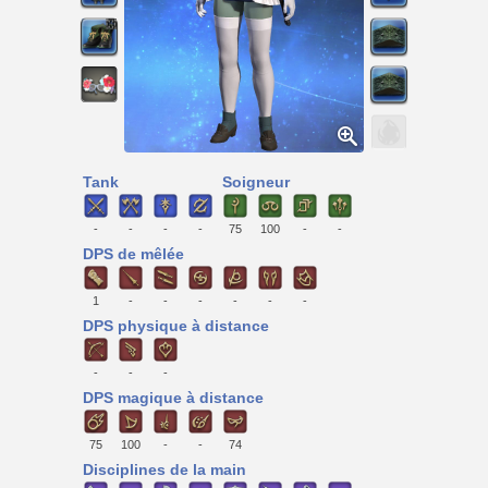
Tank
Soigneur
-
-
-
-
75
100
-
-
DPS de mêlée
1
-
-
-
-
-
-
DPS physique à distance
-
-
-
DPS magique à distance
75
100
-
-
74
Disciplines de la main