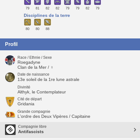
79
81
82
82
79
79
82
79
Disciplines de la terre
80
80
88
Profil
Race / Ethnie / Sexe
Roegadyne
Clan de la Mer / ♀
Date de naissance
13e soleil de la 1re lune astrale
Divinité
Althyk, le Contemplateur
Cité de départ
Gridania
Grande compagnie
L'ordre des Deux Vipères / Capitaine
Compagnie libre
Antifascists