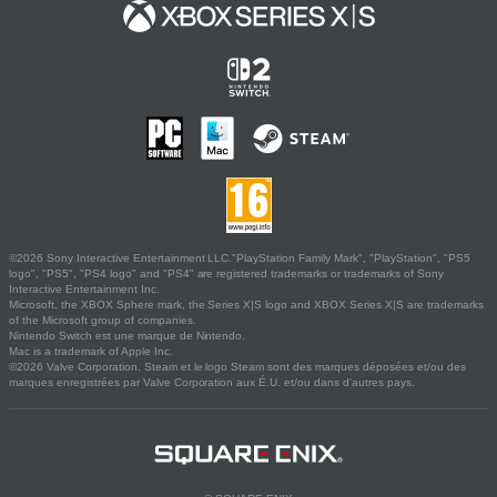
©2026 Sony Interactive Entertainment LLC."PlayStation Family Mark", "PlayStation", "PS5
logo", "PS5", "PS4 logo" and "PS4" are registered trademarks or trademarks of Sony
Interactive Entertainment Inc.
Microsoft, the XBOX Sphere mark, the Series X|S logo and XBOX Series X|S are trademarks
of the Microsoft group of companies.
Nintendo Switch est une marque de Nintendo.
Mac is a trademark of Apple Inc.
©2026 Valve Corporation. Steam et le logo Steam sont des marques déposées et/ou des
marques enregistrées par Valve Corporation aux É.U. et/ou dans d'autres pays.