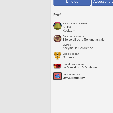
Emotes
Accessoire 
Profil
Race / Ethnie / Sexe
Ao Ra
Xaela / ♀
Date de naissance
13e soleil de la 5e lune astrale
Divinité
Azeyma, la Gardienne
Cité de départ
Gridania
Grande compagnie
Le Maelstrom / Capitaine
Compagnie libre
OVAL Embassy