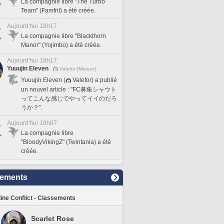
La compagnie libre "The Turbo
Team" (Famfrit) a été créée.
Aujourd'hui 18h17
La compagnie libre "Blackthorn
Manor" (Yojimbo) a été créée.
Aujourd'hui 18h17
Yuuujin Eleven
Valefor [Meteor]
Yuuujin Eleven (
Valefor) a publié
un nouvel article : "FC募集シャウト
ってこんな感じでやってイイのだろ
うか？".
Aujourd'hui 18h07
La compagnie libre
"BloodyVikingZ" (Twintania) a été
créée.
sements
line Conflict - Classements
Scarlet Rose