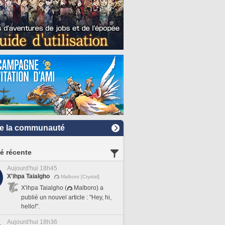
e la communauté
té récente
Aujourd'hui 18h45
X'ihpa Taialgho
Malboro [Crystal]
X'ihpa Taialgho (
Malboro) a
publié un nouvel article : "Hey, hi,
hello!".
Aujourd'hui 18h36