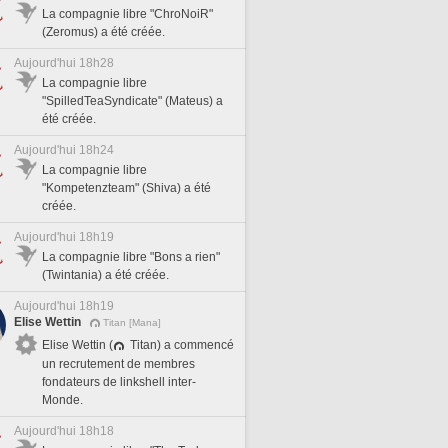
La compagnie libre "ChroNoiR"
(Zeromus) a été créée.
Aujourd'hui 18h28
La compagnie libre
"SpilledTeaSyndicate" (Mateus) a
été créée.
Aujourd'hui 18h24
La compagnie libre
"Kompetenzteam" (Shiva) a été
créée.
Aujourd'hui 18h19
La compagnie libre "Bons a rien"
(Twintania) a été créée.
Aujourd'hui 18h19
Elise Wettin
Titan [Mana]
Elise Wettin (
Titan) a commencé
un recrutement de membres
fondateurs de linkshell inter-
Monde.
Aujourd'hui 18h18