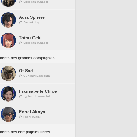
Spriggan [Chaos]
Aura Sphere
Zodiark [Light]
Totsu Geki
Spriggan [Chaos]
ments des grandes compagnies
Ot Sad
Gungnir [Elemental]
Fransabelle Chloe
Typhon [Elemental]
Ennet Akoya
Fenrir [Gaia]
ments des compagnies libres