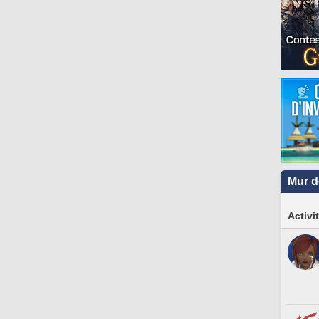
Mur d
Activi