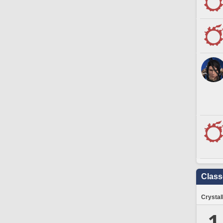
Clas
Crystal
1