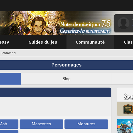
FFXIV
Guides du jeu
Communauté
Cla
e Panwind
Personnages
Blog
/Job
Mascottes
Montures