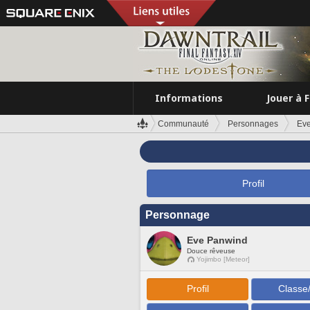
Informations
Jouer à 
Communauté
Personnages
Ev
Profil
Personnage
Eve Panwind
Douce rêveuse
Yojimbo [Meteor]
Profil
Classe