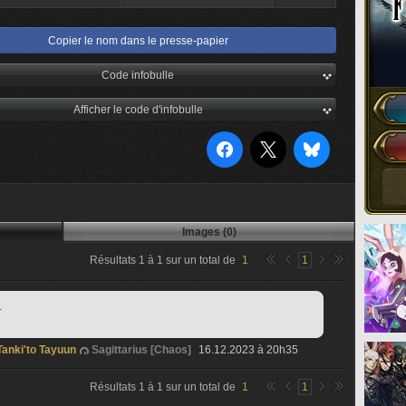
Copier le nom dans le presse-papier
Code infobulle
Afficher le code d'infobulle
Images (0)
Résultats
1
à
1
sur un total de
1
1
.
Tanki'to Tayuun
Sagittarius [Chaos]
16.12.2023 à 20h35
Résultats
1
à
1
sur un total de
1
1