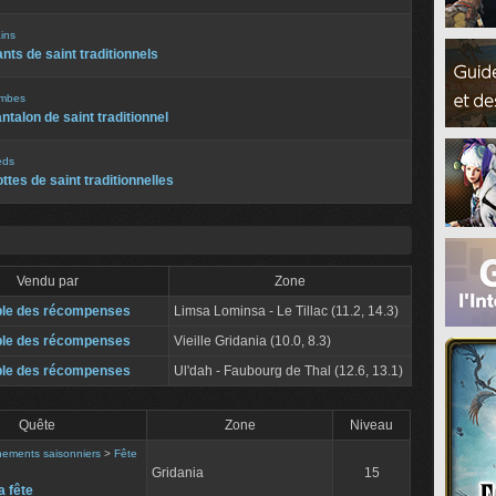
ins
nts de saint traditionnels
mbes
ntalon de saint traditionnel
eds
ttes de saint traditionnelles
Vendu par
Zone
le des récompenses
Limsa Lominsa - Le Tillac (11.2, 14.3)
le des récompenses
Vieille Gridania (10.0, 8.3)
le des récompenses
Ul'dah - Faubourg de Thal (12.6, 13.1)
Quête
Zone
Niveau
ements saisonniers
>
Fête
Gridania
15
a fête