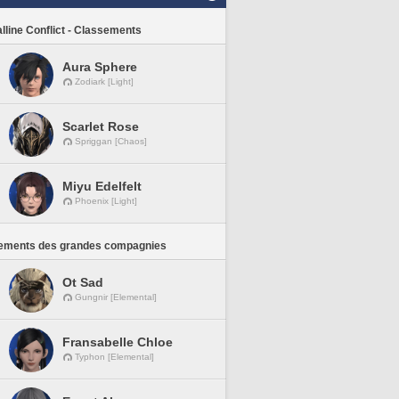
lline Conflict - Classements
Aura Sphere
Zodiark [Light]
Scarlet Rose
Spriggan [Chaos]
Miyu Edelfelt
Phoenix [Light]
ements des grandes compagnies
Ot Sad
Gungnir [Elemental]
Fransabelle Chloe
Typhon [Elemental]