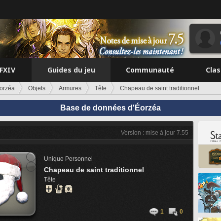
FFXIV
Guides du jeu
Communauté
Cla
orzéa
Objets
Armures
Tête
Chapeau de saint traditionnel
Base de données d'Éorzéa
Version : mise à jour 7.55
Unique
Personnel
Chapeau de saint traditionnel
Tête
1
0