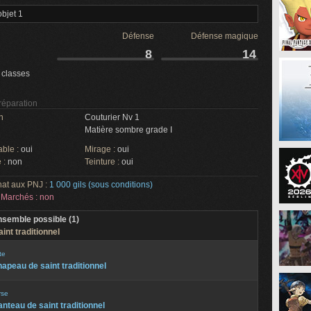
bjet 1
Défense
Défense magique
8
14
 classes
 réparation
n
Couturier Nv 1
Matière sombre grade I
able :
oui
Mirage :
oui
 :
non
Teinture :
oui
hat aux PNJ :
1 000 gils (sous conditions)
Marchés : non
nsemble possible (1)
int traditionnel
te
apeau de saint traditionnel
rse
nteau de saint traditionnel