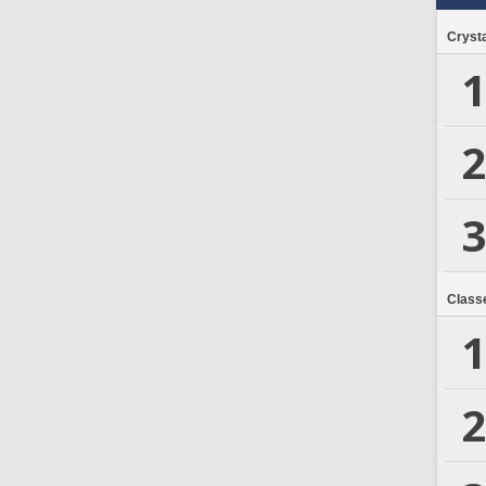
Crysta
1
2
3
Class
1
2