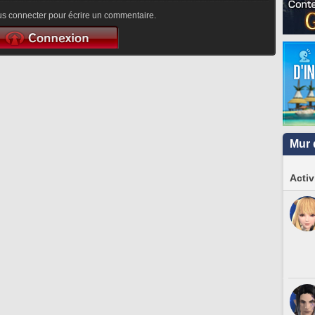
s connecter pour écrire un commentaire.
Mur 
Activ