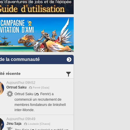
de la communauté
ité récente
Aujourd'hui 09h52
Ortrud Saku
Fenrir [Gaia]
Ortrud Saku (
Fenrir) a
commencé un recrutement de
membres fondateurs de linkshell
inter-Monde.
Aujourd'hui 09h49
Jinu Saja
Louisoix [Chaos]