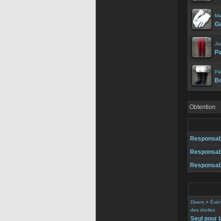
Ma
Ga
Ja
Pa
Pi
Bo
Obtention
Responsab
Responsab
Responsab
Divers
>
Évén
des étoiles
Seul pour l