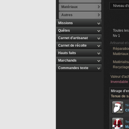
Niveau d'o
Matériaux
Autres
Missions
Quêtes
Toutes les
Nv 1
Carnet d'artisanat
Artisanat et
Carnet de récolte
Réparatio
Hauts faits
Matériaux
Marchands
Matérialis
Recyclage
Commandes texte
Valeur d'ac
Invendable
Mirage d'e
Tenue de sa
Tê
Ch
To
Ma