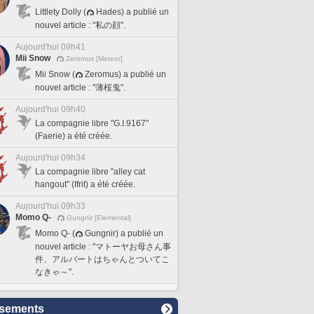
Littlety Dolly (
Hades) a publié un
nouvel article : "私の顔".
Aujourd'hui 09h41
Mii Snow
Zeromus [Meteor]
Mii Snow (
Zeromus) a publié un
nouvel article : "薄桜鬼".
Aujourd'hui 09h40
La compagnie libre "G.I.9167"
(Faerie) a été créée.
Aujourd'hui 09h34
La compagnie libre "alley cat
hangout" (Ifrit) a été créée.
Aujourd'hui 09h33
Momo Q-
Gungnir [Elemental]
Momo Q- (
Gungnir) a publié un
nouvel article : "マトーヤお母さん事
件、アルバートはちゃんとついてこ
なきゃ～".
sements