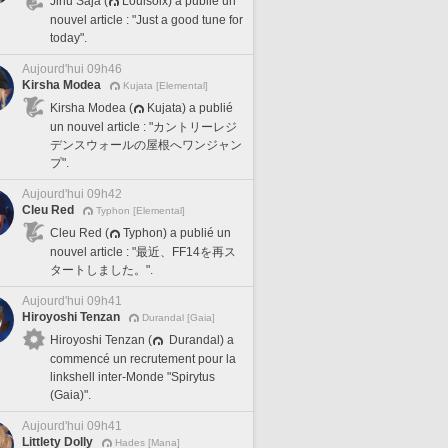
Jinu Saja (
Louisoix) a publié un
nouvel article : "Just a good tune for
today".
Aujourd'hui 09h46
Kirsha Modea
Kujata [Elemental]
Kirsha Modea (
Kujata) a publié
un nouvel article : "カントリーレジ
デンスウォールの屋根へワンジャン
プ".
Aujourd'hui 09h42
Cleu Red
Typhon [Elemental]
Cleu Red (
Typhon) a publié un
nouvel article : "最近、FF14を再ス
タートしました。".
Aujourd'hui 09h41
Hiroyoshi Tenzan
Durandal [Gaia]
Hiroyoshi Tenzan (
Durandal) a
commencé un recrutement pour la
linkshell inter-Monde "Spirytus
(Gaia)".
Aujourd'hui 09h41
Littlety Dolly
Hades [Mana]