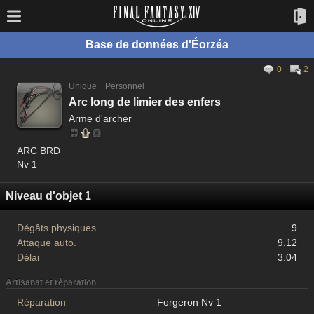
Base de données d'Éorzéa
0
2
Unique
Personnel
Arc long de limier des enfers
Arme d'archer
ARC BRD
Nv 1
Niveau d'objet 1
Dégâts physiques
9
Attaque auto.
9.12
Délai
3.04
Artisanat et réparation
Réparation
Forgeron Nv 1