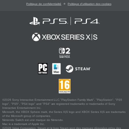
Politique de confidentialité
Politique d'utilisation des cookies
©2026 Sony Interactive Entertainment LLC."PlayStation Family Mark", "PlayStation", "PS5
logo", "PS5", "PS4 logo" and "PS4" are registered trademarks or trademarks of Sony
Interactive Entertainment Inc.
Microsoft, the XBOX Sphere mark, the Series X|S logo and XBOX Series X|S are trademarks
of the Microsoft group of companies.
Nintendo Switch est une marque de Nintendo.
Mac is a trademark of Apple Inc.
©2026 Valve Corporation. Steam et le logo Steam sont des marques déposées et/ou des