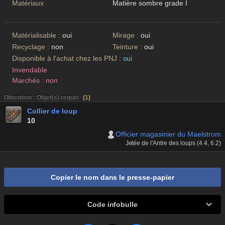
Matériaux
Matière sombre grade I
Matérialisable :
oui
Mirage :
oui
Recyclage :
non
Teinture :
oui
Disponible à l'achat chez les PNJ :
oui
Invendable
Marchés : non
Obtention : Objet(s) requis
(
1
)
Collier de loup
10
Officier magasinier du Maelstrom
Jetée de l'Antre des loups (4.4, 6.2)
Copier le nom dans le presse-papier
Code infobulle