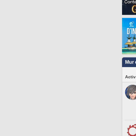
Mur 
Activ