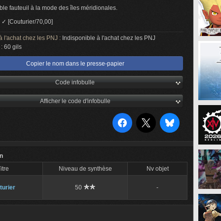
ble fauteuil à la mode des îles méridionales.
:
✓ [Couturier/70,00]
à l'achat chez les PNJ :
Indisponible à l'achat chez les PNJ
 :
60 gils
Copier le nom dans le presse-papier
Code infobulle
Afficher le code d'infobulle
on
itre
Niveau de synthèse
Nv objet
turier
50
-