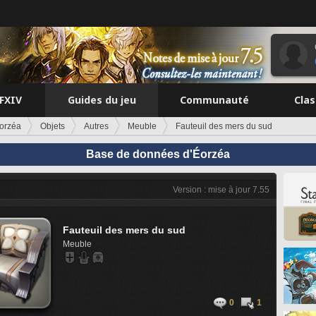
FFXIV
Guides du jeu
Communauté
Cla
orzéa
Objets
Autres
Meuble
Fauteuil des mers du sud
Base de données d'Éorzéa
Version : mise à jour 7.55
Fauteuil des mers du sud
Meuble
0
1