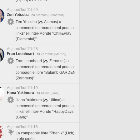
(Alpha) a été créée.
Aujourd'hui 11h29
Zen Yotsuba
Atomos [Elemental]
Zen Yotsuba (
Atomos) a
commencé un recrutement pour la
linkshell inter-Monde "Chill&Play
(Elemental)".
Aujourd'hui 11h28
Fran Leonheart
Zeromus [Meteor]
Fran Leonheart (
Zeromus) a
commencé un recrutement pour la
compagnie libre "Balamb GARDEN
(Zeromus)".
Aujourd'hui 11h19
Hana Yukimura
Ultima [Gaia]
Hana Yukimura (
Ultima) a
commencé un recrutement pour la
linkshell inter-Monde "HappyDays
(Gaia)".
Aujourd'hui 11h16
La compagnie libre "Phenix" (Lich)
a été créée.