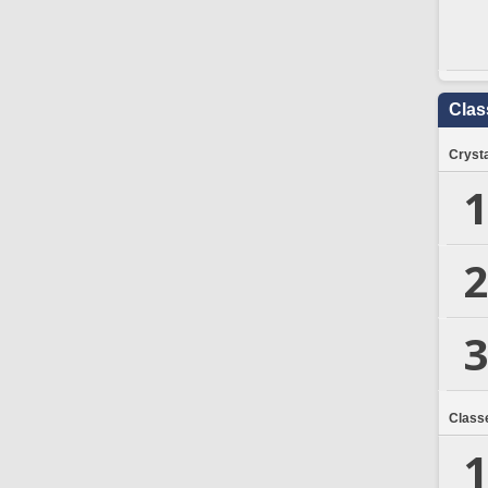
Clas
Crysta
1
2
3
Class
1