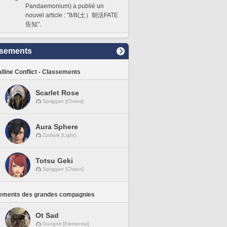
Pandaemonium) a publié un
nouvel article : "8/8(土）朝活FATE
告知".
sements
lline Conflict - Classements
Scarlet Rose
Spriggan [Chaos]
Aura Sphere
Zodiark [Light]
Totsu Geki
Spriggan [Chaos]
ements des grandes compagnies
Ot Sad
Gungnir [Elemental]