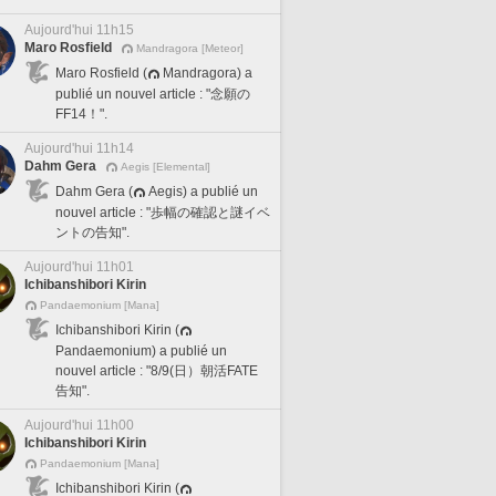
Aujourd'hui 11h15
Maro Rosfield
Mandragora [Meteor]
Maro Rosfield (
Mandragora) a
publié un nouvel article : "念願の
FF14！".
Aujourd'hui 11h14
Dahm Gera
Aegis [Elemental]
Dahm Gera (
Aegis) a publié un
nouvel article : "歩幅の確認と謎イベ
ントの告知".
Aujourd'hui 11h01
Ichibanshibori Kirin
Pandaemonium [Mana]
Ichibanshibori Kirin (
Pandaemonium) a publié un
nouvel article : "8/9(日）朝活FATE
告知".
Aujourd'hui 11h00
Ichibanshibori Kirin
Pandaemonium [Mana]
Ichibanshibori Kirin (