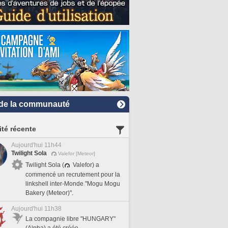
de la communauté
ité récente
Aujourd'hui 11h44
Twilight Sola
Valefor [Meteor]
Twilight Sola (
Valefor) a
commencé un recrutement pour la
linkshell inter-Monde "Mogu Mogu
Bakery (Meteor)".
Aujourd'hui 11h38
La compagnie libre "HUNGARY"