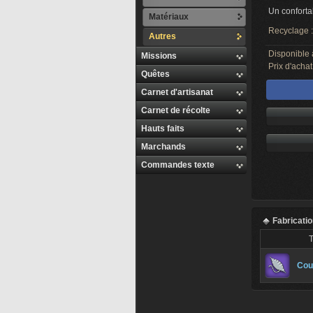
Un conforta
Matériaux
Recyclage 
Autres
Disponible 
Missions
Prix d'achat
Quêtes
Carnet d'artisanat
Carnet de récolte
Hauts faits
Marchands
Commandes texte
Fabricati
T
Cou