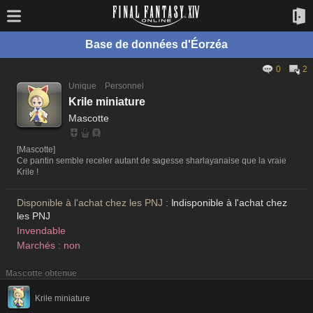
Base de données d'Éorzéa
0
2
Unique
Personnel
Krile miniature
Mascotte
[Mascotte]
Ce pantin semble receler autant de sagesse sharlayanaise que la vraie
Krile !
Disponible à l'achat chez les PNJ :
Indisponible à l'achat chez
les PNJ
Invendable
Marchés : non
Mascotte obtenue
Krile miniature