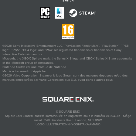
©2026 Sony Interactive Entertainment LLC."PlayStation Family Mark", "PlayStation", "PS5
logo", "PS5", "PS4 logo" and "PS4" are registered trademarks or trademarks of Sony
Interactive Entertainment Inc.
Microsoft, the XBOX Sphere mark, the Series X|S logo and XBOX Series X|S are trademarks
of the Microsoft group of companies.
Nintendo Switch est une marque de Nintendo.
Mac is a trademark of Apple Inc.
©2026 Valve Corporation. Steam et le logo Steam sont des marques déposées et/ou des
marques enregistrées par Valve Corporation aux É.U. et/ou dans d'autres pays.
© SQUARE ENIX
Square Enix Limited, société immatriculée en Angleterre sous le numéro 01804186 - Siège
social : 240 Blackfriars Road, London, SE1 8NW.
LOGO ILLUSTRATION:© YOSHITAKA AMANO