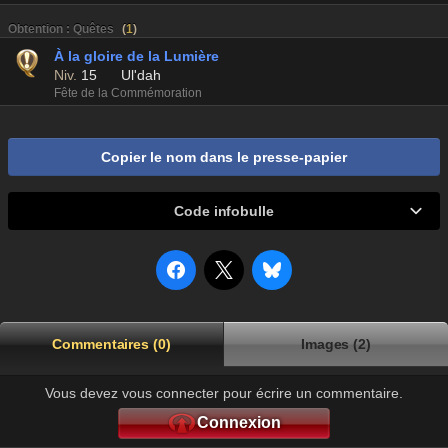
Obtention : Quêtes
(
1
)
À la gloire de la Lumière
Niv.
15
Ul'dah
Fête de la Commémoration
Copier le nom dans le presse-papier
Code infobulle
Commentaires (0)
Images (2)
Vous devez vous connecter pour écrire un commentaire.
Connexion