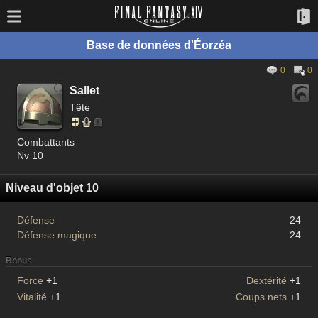
Base de données d'Éorzéa
0
0
Sallet
Tête
Combattants
Nv 10
Niveau d'objet 10
Défense
24
Défense magique
24
Bonus
Force
+1
Dextérité
+1
Vitalité
+1
Coups nets
+1