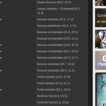
re
Haute-Noscea (30.0, 23.7)
Limsa Lominsa - L'Entrepont (6.3,
11.9)
re
Noscea centrale (25.5, 17.3)
r
Noscea extérieure (19.4, 17.4)
r
Noscea occidentale (21.8, 20.1)
r
Noscea occidentale (19.6, 23.1)
re
Noscea occidentale (34.8, 31.3)
re
Noscea occidentale (26.2, 26.1)
re
Noscea occidentale (22.5, 22.7)
r
Noscea orientale (20.7, 20.6)
re
Noscea orientale (30.6, 31.2)
Forêt centrale (24.9, 27.8)
r
Forêt centrale (21.8, 21.1)
re
Forêt centrale (23.1, 19.4)
r
Forêt de l'est (9.8, 23.5)
r
Forêt de l'est (21.8, 25.8)