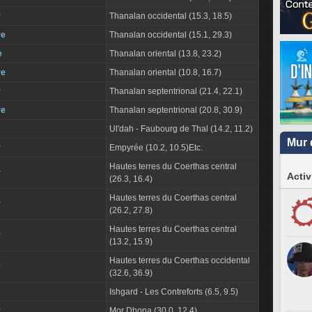
r
Thanalan occidental (15.3, 18.5)
re
Thanalan occidental (15.1, 29.3)
e
Thanalan oriental (13.8, 23.2)
re
Thanalan oriental (10.8, 16.7)
r
Thanalan septentrional (21.4, 22.1)
re
Thanalan septentrional (20.8, 30.9)
Ul'dah - Faubourg de Thal (14.2, 11.2)
Mur 
r
Empyrée (10.2, 10.5)Etc.
Hautes terres du Coerthas central
r
Activ
(26.3, 16.4)
Hautes terres du Coerthas central
r
(26.2, 27.8)
Hautes terres du Coerthas central
r
(13.2, 15.9)
Hautes terres du Coerthas occidental
e
(32.6, 36.9)
Ishgard - Les Contreforts (6.5, 9.5)
r
Mor Dhona (30.0, 12.4)