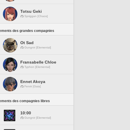
Totsu Geki
Spriggan [Chaos]
ements des grandes compagnies
Ot Sad
Gungnir [Elemental]
Fransabelle Chloe
Typhon [Elemental]
Ennet Akoya
Fenrir [Gaia]
ements des compagnies libres
10:00
Gungnir [Elemental]