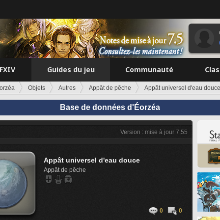
FFXIV
Guides du jeu
Communauté
Cla
orzéa
Objets
Autres
Appât de pêche
Appât universel d'eau douc
Base de données d'Éorzéa
Version : mise à jour 7.55
Appât universel d'eau douce
Appât de pêche
0
0