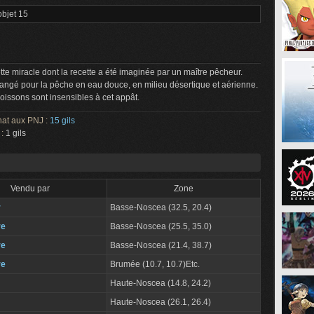
objet 15
te miracle dont la recette a été imaginée par un maître pêcheur.
angé pour la pêche en eau douce, en milieu désertique et aérienne.
oissons sont insensibles à cet appât.
hat aux PNJ :
15 gils
 :
1 gils
Vendu par
Zone
r
Basse-Noscea (32.5, 20.4)
re
Basse-Noscea (25.5, 35.0)
re
Basse-Noscea (21.4, 38.7)
re
Brumée (10.7, 10.7)Etc.
Haute-Noscea (14.8, 24.2)
Haute-Noscea (26.1, 26.4)