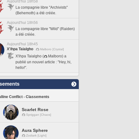
Aujourd'hui 18h58
La compagnie libre "Archivists"
(Behemoth) a été créée.
Aujourd'hui 18h56
La compagnie libre "Wild" (Raiden)
a été créée.
Aujourd'hui 18h45
X'ihpa Taialgho
Malboro [Crystal]
X'ihpa Taialgho (
Malboro) a
publié un nouvel article : "Hey, hi,
hello!".
sements
lline Conflict - Classements
Scarlet Rose
Spriggan [Chaos]
Aura Sphere
Zodiark [Light]