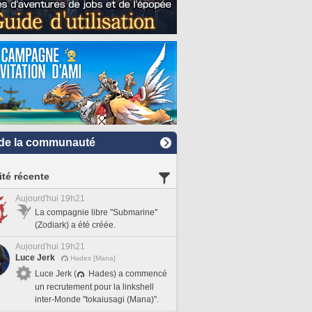
de la communauté
ité récente
Aujourd'hui 19h21
La compagnie libre "Submarine"
(Zodiark) a été créée.
Aujourd'hui 19h21
Luce Jerk
Hades [Mana]
Luce Jerk (
Hades) a commencé
un recrutement pour la linkshell
inter-Monde "tokaiusagi (Mana)".