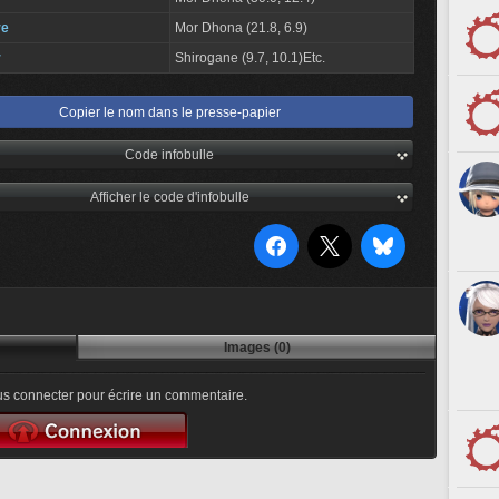
re
Mor Dhona (21.8, 6.9)
r
Shirogane (9.7, 10.1)Etc.
Copier le nom dans le presse-papier
Code infobulle
Afficher le code d'infobulle
Images (0)
s connecter pour écrire un commentaire.