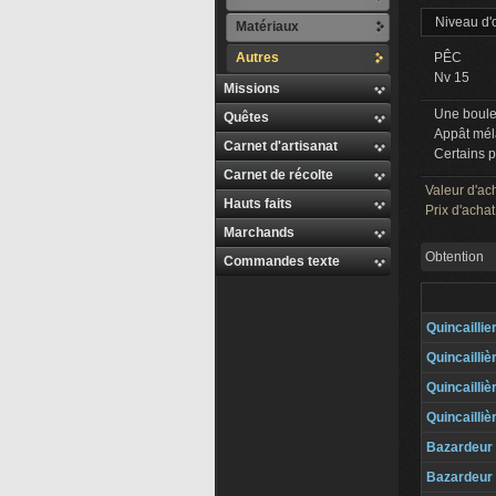
Niveau d'
Matériaux
Autres
PÊC
Nv 15
Missions
Une boulet
Quêtes
Appât mél
Carnet d'artisanat
Certains p
Carnet de récolte
Valeur d'ac
Hauts faits
Prix d'achat
Marchands
Obtention
Commandes texte
Quincaillie
Quincailliè
Quincailliè
Quincailliè
Bazardeur
Bazardeur