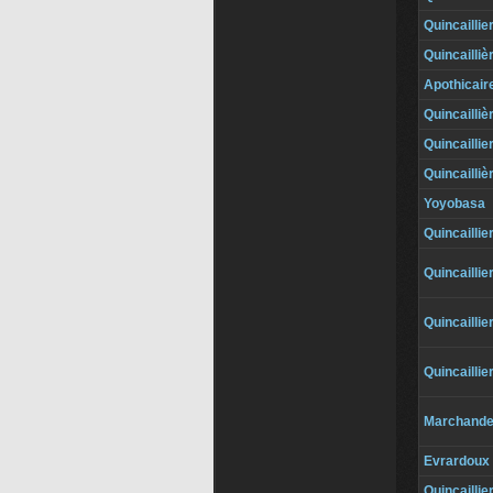
Quincaillie
Quincailliè
Apothicair
Quincailliè
Quincaillie
Quincailliè
Yoyobasa
Quincaillie
Quincaillie
Quincaillie
Quincaillie
Marchand
Evrardoux
Quincaillie