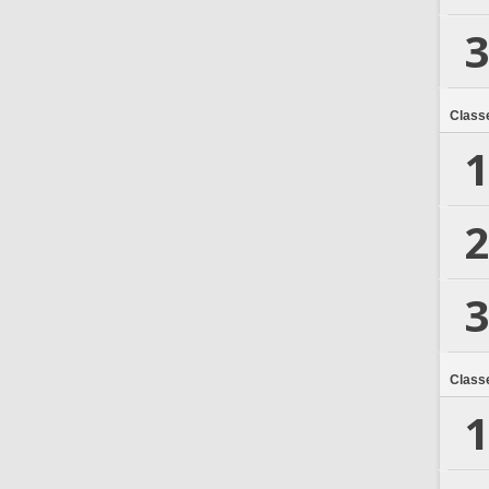
3
Class
1
2
3
Class
1