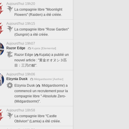
Aujourd'hui 19h20
La compagnie libre "Moonlight
Flowers" (Raiden) a été créée.
Aujourd'hui 19h15
La compagnie libre "Rose Garden"
(Gungnir) a été créée.
Aujourd'hui 19h07
Razor Edge
Kujata [Elemental]
Razor Edge (
Kujata) a publié un
nouvel article : "黄金オオヌシ３匹
目：三刃の鯱".
Aujourd'hui 19h06
Elzynia Dusk
Midgardsormr [Aether]
Elzynia Dusk (
Midgardsormr) a
commencé un recrutement pour la
compagnie libre "-Absolute Zero-
(Midgardsormr)".
Aujourd'hui 18h58
La compagnie libre "Castle
Oblivion" (Lamia) a été créée.