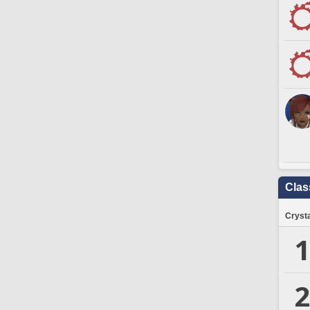
Clas
Crysta
1
2