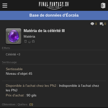
Base de données d'Éorzéa
0
0
Matéria de la célérité III
Matéria
Effets
Célérité +3
Sertissage
Sertissable
Niveau d'objet 45
Disponible à l'achat chez les PNJ :
Indisponible à l'achat chez
les PNJ
Prix d'achat :
90 gils
Obtention : Quêtes
(
1
)