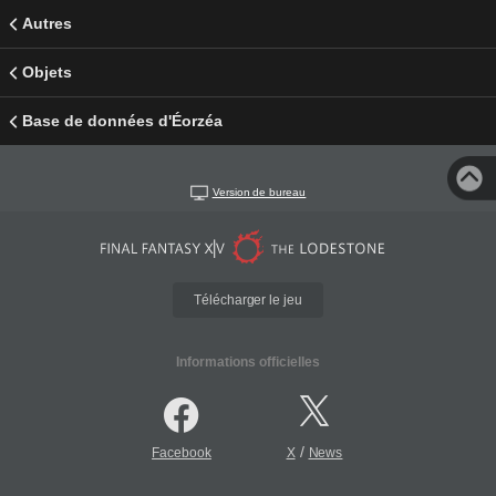
Autres
Objets
Base de données d'Éorzéa
Version de bureau
Télécharger le jeu
Informations officielles
/
Facebook
X
News