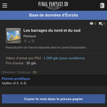
Base de données d'Éorzéa
0
0
Les barrages du nord et du sud
Peinture
Reproduction de l'œuvre dépeinte dans le carnet d'exploration.
Valeur d'achat aux PNJ :
1 000 gils (sous conditions)
Prix d'achat :
30 gils
Obtention : Vendu par
(
1
)
Peintre prolifique
Idyllée (4.5, 6.4)
Copier le nom dans le presse-papier