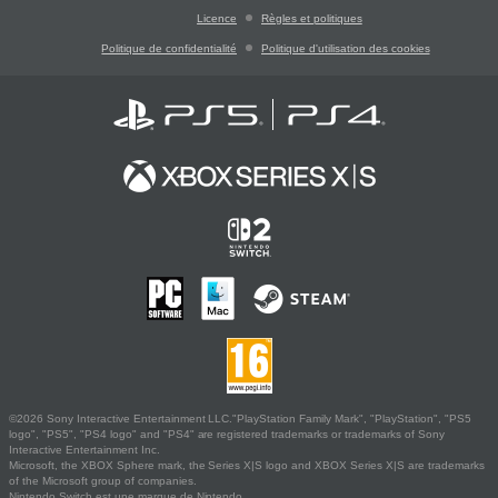
Licence
Règles et politiques
Politique de confidentialité
Politique d'utilisation des cookies
©2026 Sony Interactive Entertainment LLC."PlayStation Family Mark", "PlayStation", "PS5
logo", "PS5", "PS4 logo" and "PS4" are registered trademarks or trademarks of Sony
Interactive Entertainment Inc.
Microsoft, the XBOX Sphere mark, the Series X|S logo and XBOX Series X|S are trademarks
of the Microsoft group of companies.
Nintendo Switch est une marque de Nintendo.