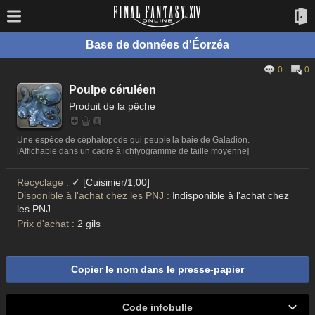
Base de données d'Éorzéa
0
0
Poulpe céruléen
Produit de la pêche
Une espèce de céphalopode qui peuple la baie de Galadion.
[Affichable dans un cadre à ichtyogramme de taille moyenne]
Recyclage :
✓ [Cuisinier/1,00]
Disponible à l'achat chez les PNJ :
Indisponible à l'achat chez
les PNJ
Prix d'achat :
2 gils
Copier le nom dans le presse-papier
Code infobulle