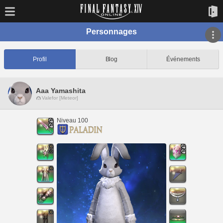
Personnages
Profil
Blog
Événements
Aaa Yamashita
Valefor [Meteor]
Niveau 100