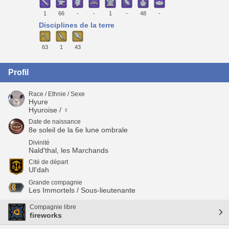
1
66
-
-
1
-
48
-
Disciplines de la terre
63
1
43
Profil
Race / Ethnie / Sexe
Hyure
Hyuroise / ♀
Date de naissance
8e soleil de la 6e lune ombrale
Divinité
Nald'thal, les Marchands
Cité de départ
Ul'dah
Grande compagnie
Les Immortels / Sous-lieutenante
Compagnie libre
fireworks