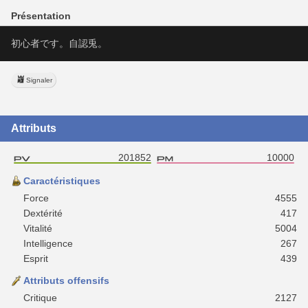
Présentation
初心者です。自認兎。
Signaler
Attributs
201852
10000
Caractéristiques
Force
4555
Dextérité
417
Vitalité
5004
Intelligence
267
Esprit
439
Attributs offensifs
Critique
2127