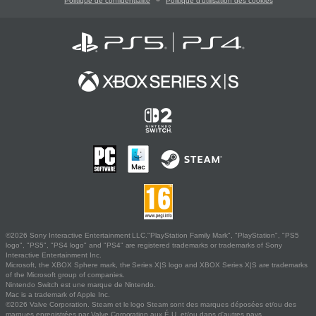
Politique de confidentialité
Politique d'utilisation des cookies
©2026 Sony Interactive Entertainment LLC."PlayStation Family Mark", "PlayStation", "PS5
logo", "PS5", "PS4 logo" and "PS4" are registered trademarks or trademarks of Sony
Interactive Entertainment Inc.
Microsoft, the XBOX Sphere mark, the Series X|S logo and XBOX Series X|S are trademarks
of the Microsoft group of companies.
Nintendo Switch est une marque de Nintendo.
Mac is a trademark of Apple Inc.
©2026 Valve Corporation. Steam et le logo Steam sont des marques déposées et/ou des
marques enregistrées par Valve Corporation aux É.U. et/ou dans d'autres pays.