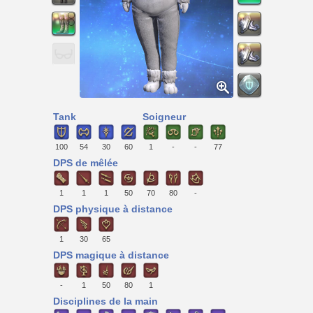
Tank
Soigneur
100
54
30
60
1
-
-
77
DPS de mêlée
1
1
1
50
70
80
-
DPS physique à distance
1
30
65
DPS magique à distance
-
1
50
80
1
Disciplines de la main