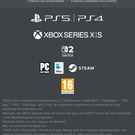
Politique de confidentialité
Politique d'utilisation des cookies
©2026 Sony Interactive Entertainment LLC."PlayStation Family Mark", "PlayStation", "PS5
logo", "PS5", "PS4 logo" and "PS4" are registered trademarks or trademarks of Sony
Interactive Entertainment Inc.
Microsoft, the XBOX Sphere mark, the Series X|S logo and XBOX Series X|S are trademarks
of the Microsoft group of companies.
Nintendo Switch est une marque de Nintendo.
Mac is a trademark of Apple Inc.
©2026 Valve Corporation. Steam et le logo Steam sont des marques déposées et/ou des
marques enregistrées par Valve Corporation aux É.U. et/ou dans d'autres pays.