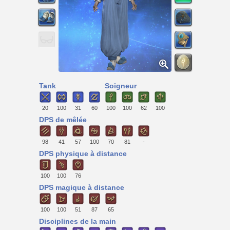
Tank
Soigneur
20
100
31
60
100
100
62
100
DPS de mêlée
98
41
57
100
70
81
-
DPS physique à distance
100
100
76
DPS magique à distance
100
100
51
87
65
Disciplines de la main