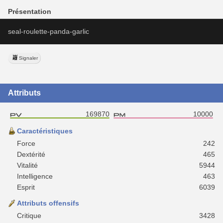
Présentation
seal-roulette-panda-garlic
Signaler
Attributs
169870
10000
Caractéristiques
Force
242
Dextérité
465
Vitalité
5944
Intelligence
463
Esprit
6039
Attributs offensifs
Critique
3428