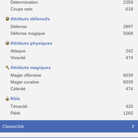
Détermination
2359
Coups nets
618
Attributs défensifs
Défense
2897
Défense magique
5068
Attributs physiques
Attaque
242
Vivacité
474
Attributs magiques
Magie offensive
6039
Magie curative
6039
Célérité
474
Rôle
Ténacité
420
Piété
1265
Classe/Job