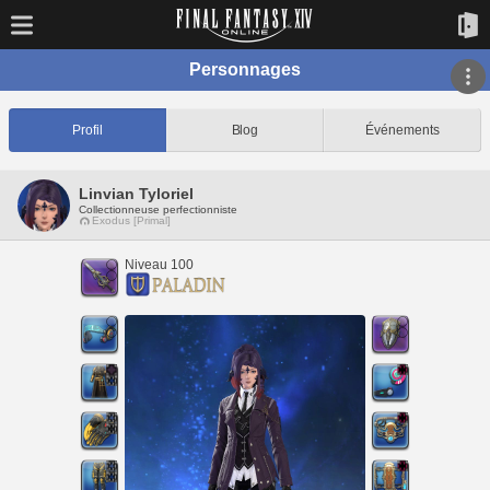
Personnages
Profil
Blog
Événements
Linvian Tyloriel
Collectionneuse perfectionniste
Exodus [Primal]
Niveau 100