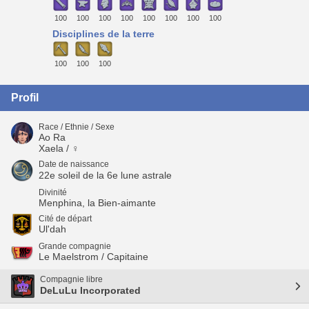
100
100
100
100
100
100
100
100
Disciplines de la terre
100
100
100
Profil
Race / Ethnie / Sexe
Ao Ra
Xaela / ♀
Date de naissance
22e soleil de la 6e lune astrale
Divinité
Menphina, la Bien-aimante
Cité de départ
Ul'dah
Grande compagnie
Le Maelstrom / Capitaine
Compagnie libre
DeLuLu Incorporated