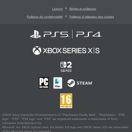
Licence
Règles et politiques
Politique de confidentialité
Politique d'utilisation des cookies
©2026 Sony Interactive Entertainment LLC."PlayStation Family Mark", "PlayStation", "PS5
logo", "PS5", "PS4 logo" and "PS4" are registered trademarks or trademarks of Sony
Interactive Entertainment Inc.
Microsoft, the XBOX Sphere mark, the Series X|S logo and XBOX Series X|S are trademarks
of the Microsoft group of companies.